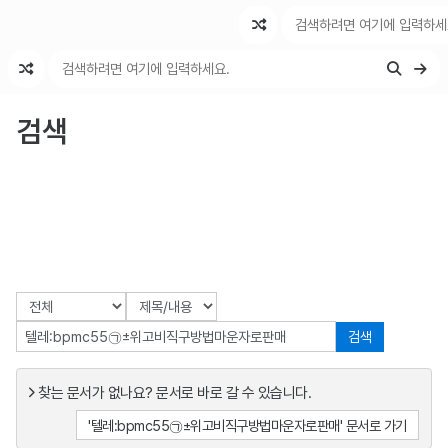
최근 변경
최근 토론
특수 기능
검색
검색
찾는 문서가 없나요? 문서로 바로 갈 수 있습니다.
'텔레:bpmc55㉠±위고비직구방법마운자로판매' 문서로 가기