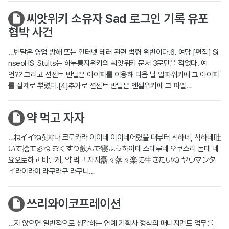
씨앗위키 소유자 Sad 로그인 기록 유포
협박 사건
…반달은 영업 방해 또는 인터넷 테러 관련 법령 위반이다.6. 여담 [편집] Si
nseoHS_Stults는 하누릉지위키의 씨앗위키 문서 3문단을 적었다. 예
언?? 그리고 션센트 반달은 아이피를 이용해 다음 날 알파위키에 그 아이피
를 실제로 뿌렸다.[4]추가로 션센트 반달은 엔젤위키에 그 파일…
약 먹고 자자
…ねイイね칫챠나 코로카라 이이네 이이네어렸을 때부터 착하네, 착하네吐
いて捨てるね おくすり飲んで寝よう하이테 스테루네 오쿠스리 논데 네
요오토하고 버릴게, 약 먹고 자자磊々落々楽に生きたいね ヤウマンタ
イ라이라이 라쿠라쿠 라쿠니…
쓰리와이코프레이션
…지 않으면 일반적으로 생각하는 연예 기획사 형식의 매니지먼트 업무를