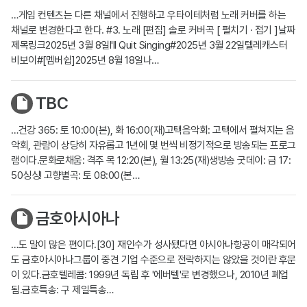
…게임 컨텐츠는 다른 채널에서 진행하고 우타이테처럼 노래 커버를 하는
채널로 변경한다고 한다. #3. 노래 [편집] 솔로 커버곡 [ 펼치기 · 접기 ]날짜
제목링크2025년 3월 8일I'll Quit Singing#2025년 3월 22일텔레캐스터
비보이#[멤버쉽]2025년 8월 18일나…
TBC
…건강 365: 토 10:00(본), 화 16:00(재)고택음악회: 고택에서 펼쳐지는 음
악회, 관람이 상당히 자유롭고 1년에 몇 번씩 비정기적으로 방송되는 프로그
램이다.문화로채움: 격주 목 12:20(본), 월 13:25(재)생방송 굿데이: 금 17:
50싱싱! 고향별곡: 토 08:00(본…
금호아시아나
…도 말이 많은 편이다.[30] 재인수가 성사됐다면 아시아나항공이 매각되어
도 금호아시아나그룹이 중견 기업 수준으로 전락하지는 않았을 것이란 후문
이 있다.금호텔레콤: 1999년 독립 후 '에버텔'로 변경했으나, 2010년 폐업
됨.금호특송: 구 제일특송…