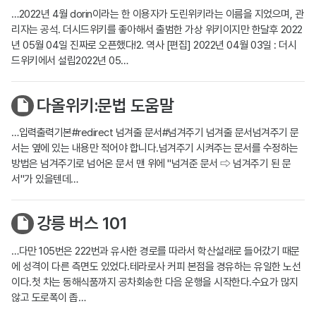
…2022년 4월 dorin이라는 한 이용자가 도린위키라는 이름을 지었으며, 관
리자는 공석. 더시드위키를 좋아해서 출범한 가상 위키이지만 한달후 2022
년 05월 04일 진짜로 오픈했다!2. 역사 [편집] 2022년 04월 03일 : 더시
드위키에서 설립2022년 05…
다올위키:문법 도움말
…입력출력기본#redirect 넘겨줄 문서#넘겨주기 넘겨줄 문서넘겨주기 문
서는 옆에 있는 내용만 적어야 합니다.넘겨주기 시켜주는 문서를 수정하는
방법은 넘겨주기로 넘어온 문서 맨 위에 "넘겨준 문서 ⇨ 넘겨주기 된 문
서"가 있을텐데…
강릉 버스 101
…다만 105번은 222번과 유사한 경로를 따라서 학산설래로 들어갔기 때문
에 성격이 다른 측면도 있었다.테라로사 커피 본점을 경유하는 유일한 노선
이다.첫 차는 동해식품까지 공차회송한 다음 운행을 시작한다.수요가 많지
않고 도로폭이 좁…