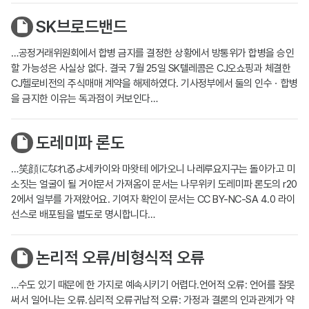
SK브로드밴드
…공정거래위원회에서 합병 금지를 결정한 상황에서 방통위가 합병을 승인
할 가능성은 사실상 없다. 결국 7월 25일 SK텔레콤은 CJ오쇼핑과 체결한
CJ헬로비전의 주식매매 계약을 해제하였다. 기사정부에서 둘의 인수ㆍ합병
을 금지한 이유는 독과점이 커보인다…
도레미파 론도
…笑顔になれるよ세카이와 마왓테 에가오니 나레루요지구는 돌아가고 미
소짓는 얼굴이 될 거야문서 가져옴이 문서는 나무위키 도레미파 론도의 r20
2에서 일부를 가져왔어요. 기여자 확인이 문서는 CC BY-NC-SA 4.0 라이
선스로 배포됨을 별도로 명시합니다…
논리적 오류/비형식적 오류
…수도 있기 때문에 한 가지로 예속시키기 어렵다.언어적 오류: 언어를 잘못
써서 일어나는 오류.심리적 오류귀납적 오류: 가정과 결론의 인과관계가 약