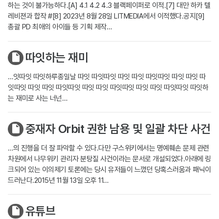
하는 것이 불가능하다.[A] 4.1 4.2 4.3 블랙페이퍼로 이적.[7] 대만 하카 텔
레비젼과 합작 #[8] 2023년 8월 28일 LITMEDIA에서 이적했다.공지[9]
총괄 PD 최애의 아이들 등 기획 제작…
따잇하는 재미
…잇따잇 따잇하루종일날 따잇 따잇따잇 따잇 따잇 따잇따잇 따잇 따잇 따
잇따잇 따잇 따잇 따잇따잇 따잇 따잇 따잇따잇 따잇 따잇 따잇따잇 따잇하
는 재미로 사는 너넌…
중재자 Orbit 권한 남용 및 일괄 차단 사건
…의 진행을 더 잘 파악할 수 있다.다만 구스위키에서는 명예훼손 문제 관련
차원에서 나무위키 관리자 분탕질 사건이라는 문서로 개설되었다.아래에 링
크되어 있는 이의제기 토론에는 당시 유저들이 느꼈던 당혹스러움과 패닉이
드러난다.2015년 11월 13일 오후 11…
유튜브