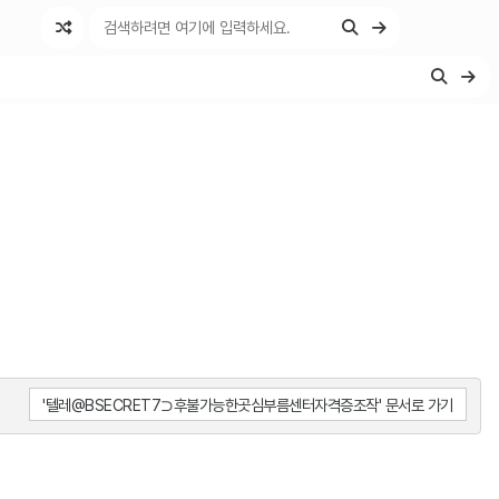
'텔레@BSECRET7⊃후불가능한곳심부름센터자격증조작' 문서로 가기