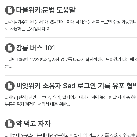
다올위키:문법 도움말
…⇨ 넘겨주기 된 문서"가 있을텐데, 이때 넘겨준 문서를 누르면 수정 가능합니
로 사용하는 문서입니다.이…
강릉 버스 101
…다만 105번은 222번과 유사한 경로를 따라서 학산설래로 들어갔기 때문에
좁…
씨앗위키 소유자 Sad 로그인 기록 유포 협
…개요 [편집] 관련 토론나무위키, 알파위키 내에서 악명 높은 반달 사례 중 하나인
누릉지위키 계정이 서약서 내용 위반…
약 먹고 자자
…테루네 오쿠스리 논데 네요오토하고 버릴게, 약 먹고 자자磊々落々楽に