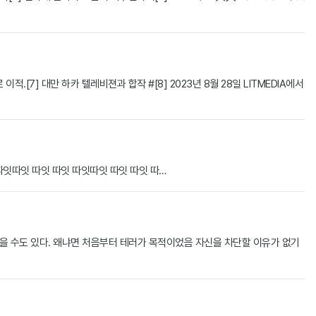
[7] 대만 하카 텔레비젼과 합작 #[8] 2023년 8월 28일 LITMEDIA에서
따잇따잇 따잇 따잇 따잇따잇 따잇 따잇 따…
을 수도 있다. 왜냐면 처음부터 테러가 목적이었음 자신을 차단할 이유가 없기