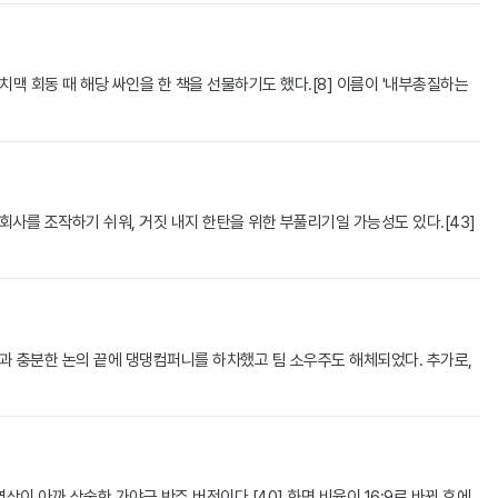
치맥 회동 때 해당 싸인을 한 책을 선물하기도 했다.[8] 이름이 '내부총질하는
사를 조작하기 쉬워, 거짓 내지 한탄을 위한 부풀리기일 가능성도 있다.[43]
과 충분한 논의 끝에 댕댕컴퍼니를 하차했고 팀 소우주도 해체되었다. 추가로,
상이 아까 상술한 가야금 반주 버전이다.[40] 화면 비율이 16:9로 바뀐 후에