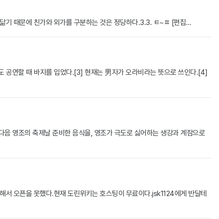
기 때문에 친가와 외가를 구분하는 것은 정당하다.3.3. ㅌ~ㅍ [편집…
원도 공연할 때 바지를 입었다.[3] 현재는 男자가 오라비라는 뜻으로 쓰인다.[4]
 다음 영조의 축제날 준비한 음식을, 영조가 극도로 싫어하는 생강과 계잠으로
해서 오픈을 못했다.현재 도린위키는 호스팅이 무료이다.jsk1124에게 반달테