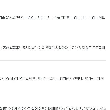
 넘겨줄 문서#문단 이름운영 문서이 문서는 다올위키의 운영 문서로, 운영 목적으
차는 동해식품까지 공차회송한 다음 운행을 시작한다.수요가 많지 않고 도로폭이
 Vanilla의 IP를 조회 후 이를 뿌리겠다고 협박한 사건이다. 이유는 그의 하
[5] 편하게 살아가고 싶어 야우만타이[6]ちっちゃな大人がダンス ナイス