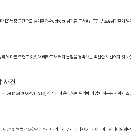
다.[2]특정 문단으로 넘겨주기#redirect 넘겨줄 문서#s-문단 번호#넘겨주기
 성격이 다른 측면도 있었다.테라로사 커피 본점을 경유하는 유일한 노선이다.첫 
박 사건
 SeanSentIGPC(=Sad)가 자신이 운영하는 위키에 가입한 하누릉지위키 소유자
生きたいね ヤウマンタイ라이라이 라쿠라쿠 라쿠니 이키타이네 야우만타이뇌뢰낙락