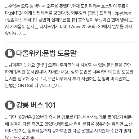
…수없는 오류 발생해서 오픈을 못했다.현재 도린위키는 호스팅이 무료이
다.jsk1124에게 반달테러를 당했다.5. 외부링크 [편집] 트위터 : opython
(설립자 트위터)[1] 당연히 실제오픈함.[2] 호스팅이 무료이긴 한데 영리.문
서 가져옴이 문서는 더시드위키 더미:17uwo20s8의 r33에서 일부를 가져
왔어요. 기…
다올위키:문법 도움말
…넘겨주기1. 개요 [편집] 오픈나무마크에서 사용할 수 있는 문법들을 간단
하게 정리한 문서입니다. 자세한 내용, 심화 문법은 나무위키의 문법 도움말
문서를 참고해 주시고 #, 오픈나무에서 추가 지원하는 문법과 미지원하는
문법은 ONTS의 나무마크 문서…
강릉 버스 101
…다만 105번은 222번과 유사한 경로를 따라서 학산설래로 들어갔기 때문
에 성격이 다른 측면도 있었다.테라로사 커피 본점을 경유하는 유일한 노선
이다.첫 차는 동해식품까지 공차회송한 다음 운행을 시작한다.수요가 많지
않고 도로폭이 좁…