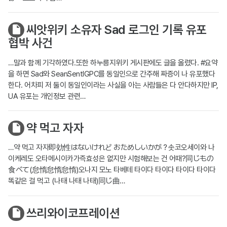
씨앗위키 소유자 Sad 로그인 기록 유포
협박 사건
…말과 함께 기각하였다.또한 하누릉지위키 게시판에도 글을 올렸다. #요약
을 하면 Sad와 SeanSentIGPC를 동일인으로 간주해 짜증이 나 유포했다
한다. 어차피 저 둘이 동일인이라는 사실을 아는 사람들은 다 안다하지만 IP,
UA 유포는 개인정보 관련…
약 먹고 자자
…약 먹고 자자即効性はないけれど おためしいかが？솟코오세이와 나
이케레도 오타메시이카가즉효성은 없지만 시험해보는 건 어때?同じもの
食べて(怠惰怠惰怠惰)오나지 모노 타베테 타이다 타이다 타이다 타이다
똑같은 걸 먹고 (나태 나태 나태)同じ曲…
쓰리와이코프레이션