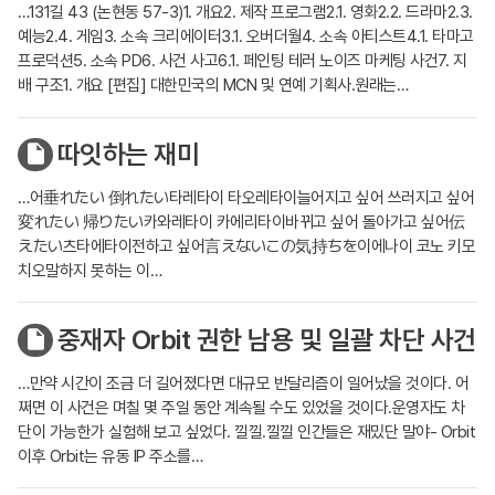
…131길 43 (논현동 57-3)1. 개요2. 제작 프로그램2.1. 영화2.2. 드라마2.3.
예능2.4. 게임3. 소속 크리에이터3.1. 오버더월4. 소속 아티스트4.1. 타마고
프로덕션5. 소속 PD6. 사건 사고6.1. 페인팅 테러 노이즈 마케팅 사건7. 지
배 구조1. 개요 [편집] 대한민국의 MCN 및 연예 기획사.원래는…
따잇하는 재미
…어垂れたい 倒れたい타레타이 타오레타이늘어지고 싶어 쓰러지고 싶어
変れたい 帰りたい카와레타이 카에리타이바뀌고 싶어 돌아가고 싶어伝
えたい츠타에타이전하고 싶어言えないこの気持ちを이에나이 코노 키모
치오말하지 못하는 이…
중재자 Orbit 권한 남용 및 일괄 차단 사건
…만약 시간이 조금 더 길어졌다면 대규모 반달리즘이 일어났을 것이다. 어
쩌면 이 사건은 며칠 몇 주일 동안 계속될 수도 있었을 것이다.운영자도 차
단이 가능한가 실험해 보고 싶었다. 낄낄.낄낄 인간들은 재밌단 말야- Orbit
이후 Orbit는 유동 IP 주소를…