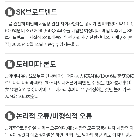
SK브로드밴드
…을 완전히 매입해 사실상 완전 자회사한다는 공시가 발표되었다. 약 1조 1,
500억원이 소요해 99,543,344주를 매입할 예정이다. 매입 이후에는 SK
브로드밴드는 사실상 SK텔레콤의 완전 자회사로 전환된다.3. 지배구조 [편
집] 2025년 5월 14일 기준주주명지분율 …
도레미파 론도
…아이니 유쿠요모두를 만나러 가는 거야大人になればわかるはずなのに
오토나니 나레바 와카루하즈나노니어른이 되면 알 수 있을 텐데悩み事ば
かり増えてゆく나야미고토 바카리 후에테 유쿠걱정하는 것만 늘어 가そ
んなときには空…
논리적 오류/비형식적 오류
…기준으로 판단을 내리는 오류이다.예1: 사람은 모두 평등하니까 사람은 다
똑같이 생겼다.예2: 성차별은 하면 안 되므로 남자의 평균 키도 여자의 평균