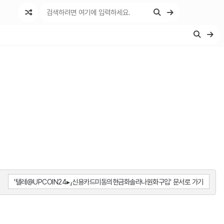
'텔레@UPCOIN24▸」신용카드미동의현금화솔라나원화구입' 문서로 가기