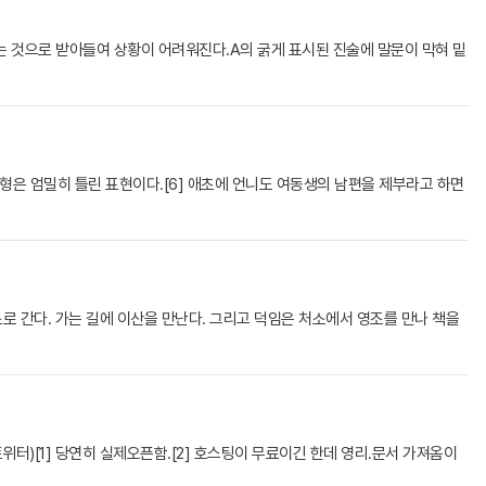
하는 것으로 받아들여 상황이 어려워진다.A의 굵게 표시된 진술에 말문이 막혀 밑
매형은 엄밀히 틀린 표현이다.[6] 애초에 언니도 여동생의 남편을 제부라고 하면
처소로 간다. 가는 길에 이산을 만난다. 그리고 덕임은 처소에서 영조를 만나 책을
트위터)[1] 당연히 실제오픈함.[2] 호스팅이 무료이긴 한데 영리.문서 가져옴이