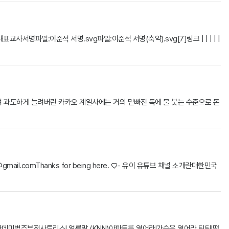
일:이준석 서명.svg파일:이준석 서명(축약).svg[7]링크 | | | | |
며 과도하게 늘려버린 카카오 계열사에는 거의 밑빠진 독에 물 붓는 수준으로 돈
e@gmail.comThanks
for being here. ♡- 유이 유튜브 채널 소개란대한민국
데미별주부전사투리쇼! 얼룩말 (KNN)아파트를 열어라!가슴을 열어라 틴틴!떴