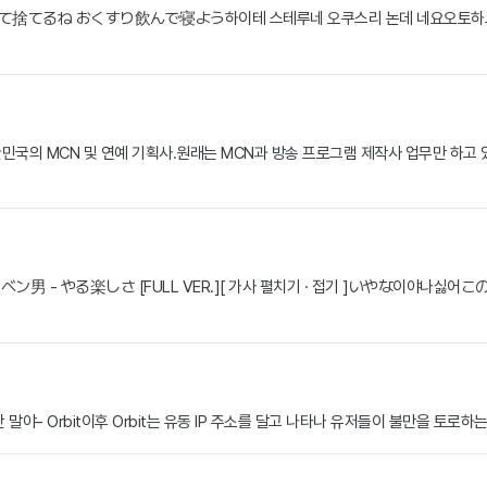
吐いて捨てるね おくすり飲んで寝よう하이테 스테루네 오쿠스리 논데 네요오토
] 대한민국의 MCN 및 연예 기획사.원래는 MCN과 방송 프로그램 제작사 업무만 하
편집] メベン男 - やる楽しさ [FULL VER.][ 가사 펼치기 · 접기 ]いや
야- Orbit이후 Orbit는 유동 IP 주소를 달고 나타나 유저들이 불만을 토로하는