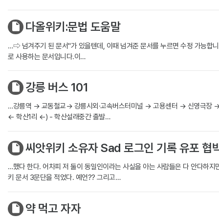
다올위키:문법 도움말
…⇨ 넘겨주기 된 문서"가 있을텐데, 이때 넘겨준 문서를 누르면 수정 가능합니
로 사용하는 문서입니다.이…
강릉 버스 101
…강릉역 → 교동철교→ 강릉시외·고속버스터미널 → 고용센터 → 신영극장 →/← 
← 학산1리 ←) - 학산설래중간 출발…
씨앗위키 소유자 Sad 로그인 기록 유포 협
…했다 한다. 어차피 저 둘이 동일인이라는 사실을 아는 사람들은 다 안다하지만 IP
키 문서 3문단을 적었다. 예언?? 그리고…
약 먹고 자자