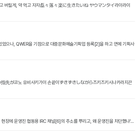
하고 버릴게, 약 먹고 자자磊々落々楽に生きたいね ヤウマンタイ라이라이
고 있었으나, QWER을 기점으로 대중문화예술기획업 등록[2]을 하고 연예 기획사
な이야나싫어この指先が코노 유비사키가이 손끝이ずきずきしながら즈키즈키시나카라지끈
 현장에 운영진 협동용 IRC 채널[6]의 주소를 뿌리고, 왜 운영진을 차단했냐'…