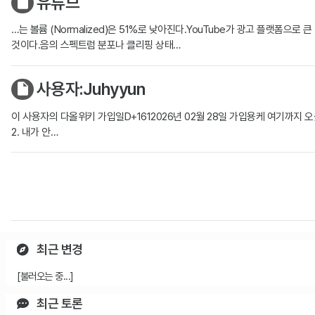
유튜브
…는 볼륨 (Normalized)은 51%로 낮아진다.YouTube가 광고 플랫폼
것이다.음의 스펙트럼 분포나 클리핑 상태…
사용자:Juhyyun
이 사용자의 다올위키 가입일D+1612026년 02월 28일 가입용케 여기까지 오셨
2. 내가 안…
최근 변경
[불러오는 중...]
최근 토론