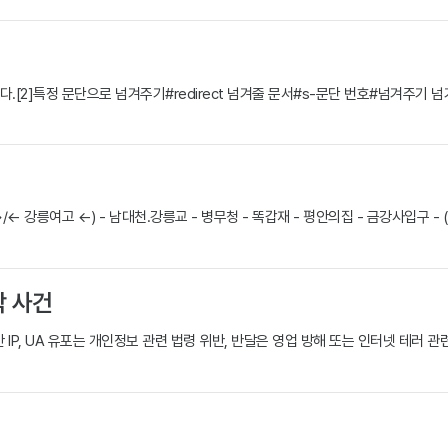
다.[2]특정 문단으로 넘겨주기#redirect 넘겨줄 문서#s-문단 번호#넘겨주기
강릉여고 ←) - 남대천.강릉교 - 병무청 - 똑갑재 - 평안의집 - 금강사입구 
박 사건
, UA 유포는 개인정보 관련 법령 위반, 반달은 영업 방해 또는 인터넷 테러 관련 법