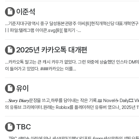
이준석
…기준지대구광역시 중구 달성동본관광주 이씨[6]현직개혁신당 대표개혁연구원 이사
| | 파일:텔레그램 아이콘.svg[8][ 펼치기 ·…
2025년 카카오톡 대개편
…카카오톡 말고는 큰 캐시 카우가 없었다. 그런 와중에 상술했던 인스타 DM
이 들어가고 있었다. ###카카오는 이를…
유이
…𝑺𝒕𝒐𝒓𝒚 𝑫𝒊𝒂𝒓𝒚문장을 쓰고,하루를 담아내는 작은 기록.📖 Novel☕ Daily
의 유튜브 크리에이터.원래는 Roblox를 플레이하던 유튜버 였으나, 2025년 
TBC
…TBC 생방송 아침에 만난 세상테마기행VJ리포트 6mm세상문화의 샘토요특