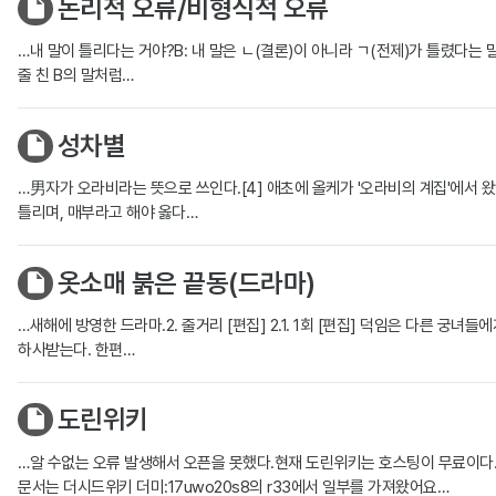
논리적 오류/비형식적 오류
…내 말이 틀리다는 거야?B: 내 말은 ㄴ(결론)이 아니라 ㄱ(전제)가 틀렸다
줄 친 B의 말처럼…
성차별
…男자가 오라비라는 뜻으로 쓰인다.[4] 애초에 올케가 '오라비의 계집'에서 
틀리며, 매부라고 해야 옳다…
옷소매 붉은 끝동(드라마)
…새해에 방영한 드라마.2. 줄거리 [편집] 2.1. 1회 [편집] 덕임은 다른 
하사받는다. 한편…
도린위키
…알 수없는 오류 발생해서 오픈을 못했다.현재 도린위키는 호스팅이 무료이다.jsk
문서는 더시드위키 더미:17uwo20s8의 r33에서 일부를 가져왔어요…