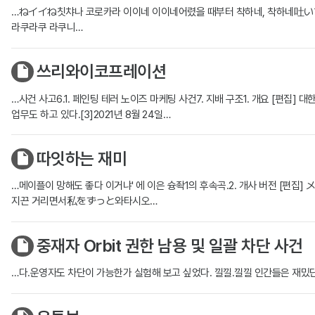
…ねイイね칫챠나 코로카라 이이네 이이네어렸을 때부터 착하네, 착하네
라쿠라쿠 라쿠니…
쓰리와이코프레이션
…사건 사고6.1. 페인팅 테러 노이즈 마케팅 사건7. 지배 구조1. 개요 [편집
업무도 하고 있다.[3]2021년 8월 24일…
따잇하는 재미
…메이플이 망해도 좋다 이거냐' 에 이은 슝좍1의 후속곡.2. 개사 버전 [
지끈 거리면서私をずっと와타시오…
중재자 Orbit 권한 남용 및 일괄 차단 사건
…다.운영자도 차단이 가능한가 실험해 보고 싶었다. 낄낄.낄낄 인간들은 재밌단 말