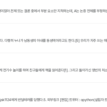
는 말이잖아.전제 또는 결론 중에서 부분 요소만 지적하는데, A는 논증 전체를 부정
왔다. 다행히 누나가 남동생의 아내를 동생댁이라고도 한다.[5] 우리가 자주 쓰는 
궁녀들에게 전기수 놀이를 하며 친구들에게 책을 읽어준다[1]. 그리고 돌아가신 영빈의 
1124에게 반달테러를 당했다.5. 외부링크 [편집] 트위터 : opython(설립자 