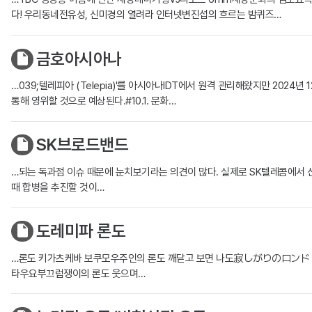
다! 우리동네전유성, 신미경의 열려라 인터넷변진섭의 흐르는 밤퀴즈…
금호아시아나
…039;텔레피아 (Telepia)'를 아시아나IDT에서 원격 관리해왔지만 20
통해 영위할 것으로 예상된다.#10.1. 문화…
SK브로드밴드
…되는 독과점 이슈 때문에 눈치보기라는 의견이 많다. 실제로 SK텔레콤에서 
때 합병을 추진할 것이…
도레미파 론도
…론도 키가츠케바 보쿠모우주인의 론도 깨닫고 보면 나도寂しがりのロン
타우요부끄럼쟁이의 론도 웃으며…