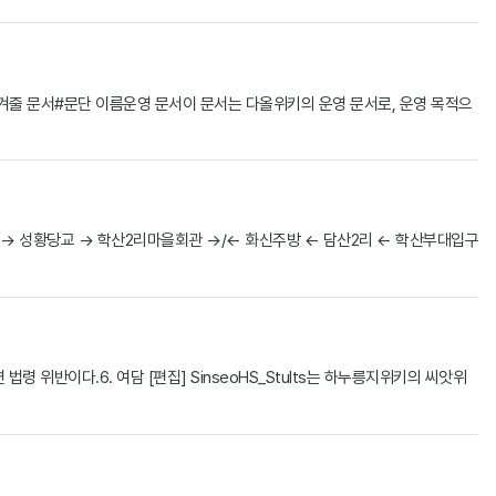
 넘겨줄 문서#문단 이름운영 문서이 문서는 다올위키의 운영 문서로, 운영 목적으
- (→ 성황당교 → 학산2리마을회관 →/← 화신주방 ← 담산2리 ← 학산부대입구
령 위반이다.6. 여담 [편집] SinseoHS_Stults는 하누릉지위키의 씨앗위