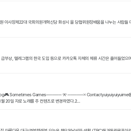
장제22대 국회의원개혁신당 화성시 을 당협위원장배움을 나누는 사람들 대표교사서명파
의 급부상, 텔레그램의 한국 도입 등으로 카카오톡 자체의 체류 시간은 줄어들었으
🎞 Vlog🎮 Sometimes Games───── ୨୧ ─────✉︎
Contactyuiyuiyuiyuim
11월 20일 자로 노래를 주 컨텐츠로 변경하였다.2…
집 아름다운 대구/경북텔레북 오늘은 책요일날씨와 생활 (TBC)동거동락골프아카