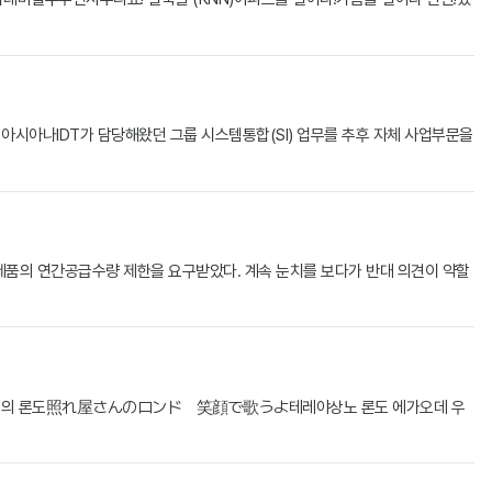
존 아시아나IDT가 담당해왔던 그룹 시스템통합(SI) 업무를 추후 자체 사업부문을
)제품의 연간공급수량 제한을 요구받았다. 계속 눈치를 보다가 반대 의견이 약할
쟁이의 론도照れ屋さんのロンド 笑顔で歌うよ테레야상노 론도 에가오데 우