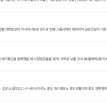
24년 12월 대한항공의 아시아나항공 인수로 인해 그룹사에서 제외되어 금호건설이 기
신세기통신을 합병했을 때 시장점유율을 50% 이하로 낮출 것과 SK텔레텍(SKY
ド 忘れんぼのロンド사미시가리노 론도 와스렌보노 론도외톨이의 론도 깜빡