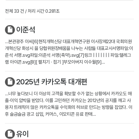
전체 33 건 / 처리 시간 0.281초
이준석
…본관광주 이씨[6]현직개혁신당 대표개혁연구원 이사장제22대 국회의원
개혁신당 화성시 을 당협위원장배움을 나누는 사람들 대표교사서명파일:이
준석 서명.svg파일:이준석 서명(축약).svg[7]링크 | | | | | | | 파일:텔레그
램 아이콘.svg[8][ 펼치기 · 접기 ]부모아버지 이수월[9]…
2025년 카카오톡 대개편
…너무 높다보니 더 이상의 고객을 확보할 수가 없는 상황에서 카카오도 매
출·이익 압박을 받았다. 이를 고민하던 카카오는 2012년의 공지를 깨고 사
용자 트래픽이 많은 카카오톡을 수익화의 허브로 만드는 방향을 잡았다. 이
후 슬금슬금 광고 삽입, 커머스, 이모티콘 유료 판매…
유이