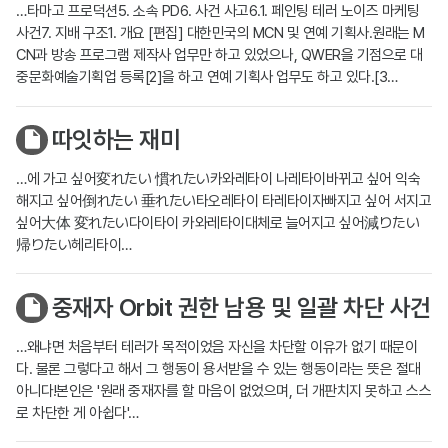
…타마고 프로덕션5. 소속 PD6. 사건 사고6.1. 페인팅 테러 노이즈 마케팅
사건7. 지배 구조1. 개요 [편집] 대한민국의 MCN 및 연예 기획사.원래는 M
CN과 방송 프로그램 제작사 업무만 하고 있었으나, QWER을 기점으로 대
중문화예술기획업 등록[2]을 하고 연예 기획사 업무도 하고 있다.[3…
따잇하는 재미
…에 가고 싶어変れたい 慣れたい카와레타이 나레타이바뀌고 싶어 익숙
해지고 싶어倒れたい 垂れたい타오레타이 타레타이자빠지고 싶어 서지고
싶어大体 変れたい다이타이 카와레타이대체로 늘어지고 싶어減りたい
帰りたい헤리타이…
중재자 Orbit 권한 남용 및 일괄 차단 사건
…왜냐면 처음부터 테러가 목적이었음 자신을 차단할 이유가 없기 때문이
다. 물론 그렇다고 해서 그 행동이 용서받을 수 있는 행동이라는 뜻은 절대
아니다!본인은 '원래 중재자를 할 마음이 없었으며, 더 개판치지 못하고 스스
로 차단한 게 아쉽다'…