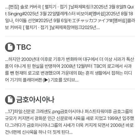
…[편집] 솔로 커버곡 [ 펼치기 · 접기 ]날짜제목링크2025년 3월 8일I'll Qui
t Singing#2025년 3월 22일텔레캐스터 비보이#[멤버쉽]2025년 8월 18
일나, 아이돌 선언#2025년 9월 6일モエチャッカファイア#[멤버쉽]콜라
보 커버곡 [ 펼치기 · 접기 ]날짜제목참여링크2025년…
TBC
…하지만 2000년대 이후로 기후가 변화하여 대구에서 더 이상 사과가 특산
품이 아니게 된 현실을 반영하여 2008년 12월부터 TBC의 로고에서 사과
를 뺀 현재의 로고로 변경했으며 가운데의 B는 흔히 생활에서 접하는 미디
어 기기의 플레이버튼(▶) 기호를 모티브…
금호아시아나
…17]파일:신문로 크레센도.png금호아시아나 퍼스트타워이후 금호그룹의
규모가 커지면서 광화문 인근 신문로에 사옥을 새로 지었고 1999년 입주했
다.그러다가 금호아시아나그룹의 사세가 더욱 커지게 되면서 2006년 바로
건너편에 신사옥을 하나 더 짓게 된다…