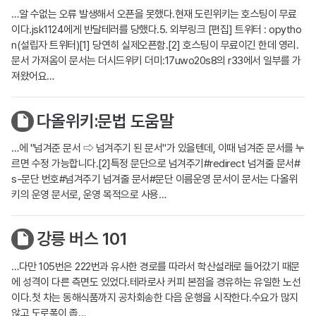
…알 수없는 오류 발생해서 오픈을 못했다.현재 도린위키는 호스팅이 무료
이다.jsk1124에게 반달테러를 당했다.5. 외부링크 [편집] 트위터 : opytho
n(설립자 트위터)[1] 당연히 실제오픈함.[2] 호스팅이 무료이긴 한데 영리.
문서 가져옴이 문서는 더시드위키 더미:17uwo20s8의 r33에서 일부를 가
져왔어요…
다올위키:문법 도움말
…에 "넘겨준 문서 ⇨ 넘겨주기 된 문서"가 있을텐데, 이때 넘겨준 문서를 누
르면 수정 가능합니다.[2]특정 문단으로 넘겨주기#redirect 넘겨줄 문서#
s-문단 번호#넘겨주기 넘겨줄 문서#문단 이름운영 문서이 문서는 다올위
키의 운영 문서로, 운영 목적으로 사용…
강릉 버스 101
…다만 105번은 222번과 유사한 경로를 따라서 학산설래로 들어갔기 때문
에 성격이 다른 측면도 있었다.테라로사 커피 본점을 경유하는 유일한 노선
이다.첫 차는 동해식품까지 공차회송한 다음 운행을 시작한다.수요가 많지
않고 도로폭이 좁…