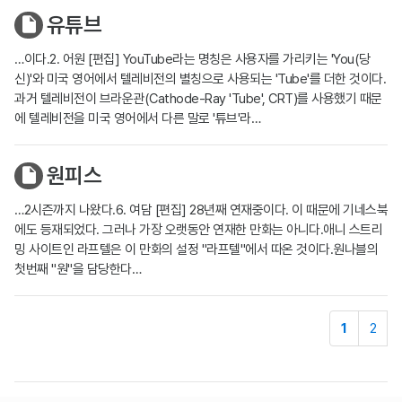
유튜브
…이다.2. 어원 [편집] YouTube라는 명칭은 사용자를 가리키는 'You(당
신)'와 미국 영어에서 텔레비전의 별칭으로 사용되는 'Tube'를 더한 것이다.
과거 텔레비전이 브라운관(Cathode-Ray 'Tube', CRT)를 사용했기 때문
에 텔레비전을 미국 영어에서 다른 말로 '튜브'라…
원피스
…2시즌까지 나왔다.6. 여담 [편집] 28년째 연재중이다. 이 때문에 기네스북
에도 등재되었다. 그러나 가장 오랫동안 연재한 만화는 아니다.애니 스트리
밍 사이트인 라프텔은 이 만화의 설정 "라프텔"에서 따온 것이다.원나블의
첫번째 "원"을 담당한다…
1
2