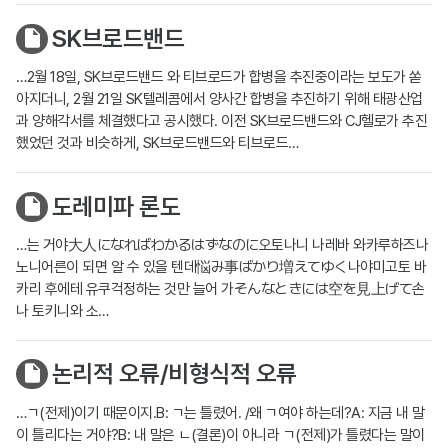
SK브로드밴드
…2월 18일, SK브로드밴드 와 티브로드가 합병을 추진중이라는 보도가 쏟
아지더니, 2월 21일 SK텔레콤에서 양사간 합병을 추진하기 위해 태광산업
과 양해각서를 체결했다고 공시했다. 이전 SK브로드밴드와 CJ헬로가 추진
했었던 것과 비슷하게, SK브로드밴드와 티브로드…
도레미파 론도
…는 거야大人になればわかるはずなのに오토나니 나레바 와카루하즈나
노니어른이 되면 알 수 있을 텐데悩み事ばかり増えてゆく나야미고토 바
카리 후에테 유쿠걱정하는 것만 늘어 가そんなときには空を見上げて손
나 토키니와 소…
논리적 오류/비형식적 오류
…ㄱ(전제)이기 때문이지.B: ㄱ는 틀렸어. /왜 ㄱ여야 하는데?A: 지금 내 말
이 틀리다는 거야?B: 내 말은 ㄴ(결론)이 아니라 ㄱ(전제)가 틀렸다는 말이