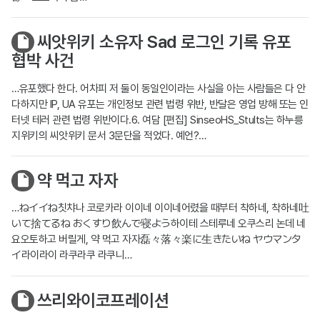
씨앗위키 소유자 Sad 로그인 기록 유포
협박 사건
…유포했다 한다. 어차피 저 둘이 동일인이라는 사실을 아는 사람들은 다 안
다하지만 IP, UA 유포는 개인정보 관련 법령 위반, 반달은 영업 방해 또는 인
터넷 테러 관련 법령 위반이다.6. 여담 [편집] SinseoHS_Stults는 하누릉
지위키의 씨앗위키 문서 3문단을 적었다. 예언?…
약 먹고 자자
…ねイイね칫챠나 코로카라 이이네 이이네어렸을 때부터 착하네, 착하네吐
いて捨てるね おくすり飲んで寝よう하이테 스테루네 오쿠스리 논데 네
요오토하고 버릴게, 약 먹고 자자磊々落々楽に生きたいね ヤウマンタ
イ라이라이 라쿠라쿠 라쿠니…
쓰리와이코프레이션