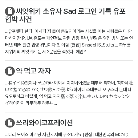
씨앗위키 소유자 Sad 로그인 기록 유포
협박 사건
…유포했다 한다. 어차피 저 둘이 동일인이라는 사실을 아는 사람들은 다 안
다하지만 IP, UA 유포는 개인정보 관련 법령 위반, 반달은 영업 방해 또는 인
터넷 테러 관련 법령 위반이다.6. 여담 [편집] SinseoHS_Stults는 하누릉
지위키의 씨앗위키 문서 3문단을 적었다. 예언?…
약 먹고 자자
…ねイイね칫챠나 코로카라 이이네 이이네어렸을 때부터 착하네, 착하네吐
いて捨てるね おくすり飲んで寝よう하이테 스테루네 오쿠스리 논데 네
요오토하고 버릴게, 약 먹고 자자磊々落々楽に生きたいね ヤウマンタ
イ라이라이 라쿠라쿠 라쿠니…
쓰리와이코프레이션
…테러 노이즈 마케팅 사건7. 지배 구조1. 개요 [편집] 대한민국의 MCN 및