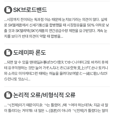
SK브로드밴드
…시장까지 전이되는 독과점 이슈 때문에 눈치보기라는 의견이 많다. 실제
로 SK텔레콤에서 신세기통신을 합병했을 때 시장점유율을 50% 이하로 낮
출 것과 SK텔레텍(SKY)제품의 연간공급수량 제한을 요구받았다. 계속 눈
치를 보다가 반대 의견이 약할 때 합병을…
도레미파 론도
…되면 알 수 있을 텐데悩み事ばかり増えてゆく나야미고토 바카리 후에
테 유쿠걱정하는 것만 늘어 가そんなときには空を見上げて손나 토키니
와 소라오 미아게테그런 때에는 하늘을 올려다보며皆と一緒に歌いなが
ら민나토 잇쇼니…
논리적 오류/비형식적 오류
…ㄱ(전제)이기 때문이지.B: ㄱ는 틀렸어. /왜 ㄱ여야 하는데?A: 지금 내 말
이 틀리다는 거야?B: 내 말은 ㄴ(결론)이 아니라 ㄱ(전제)가 틀렸다는 말이