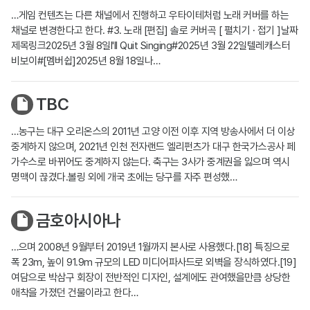
…게임 컨텐츠는 다른 채널에서 진행하고 우타이테처럼 노래 커버를 하는
채널로 변경한다고 한다. #3. 노래 [편집] 솔로 커버곡 [ 펼치기 · 접기 ]날짜
제목링크2025년 3월 8일I'll Quit Singing#2025년 3월 22일텔레캐스터
비보이#[멤버쉽]2025년 8월 18일나…
TBC
…농구는 대구 오리온스의 2011년 고양 이전 이후 지역 방송사에서 더 이상
중계하지 않으며, 2021년 인천 전자랜드 엘리펀츠가 대구 한국가스공사 페
가수스로 바뀌어도 중계하지 않는다. 축구는 3사가 중계권을 잃으며 역시
명맥이 끊겼다.볼링 외에 개국 초에는 당구를 자주 편성했…
금호아시아나
…으며 2008년 9월부터 2019년 1월까지 본사로 사용했다.[18] 특징으로
폭 23m, 높이 91.9m 규모의 LED 미디어파사드로 외벽을 장식하였다.[19]
여담으로 박삼구 회장이 전반적인 디자인, 설계에도 관여했을만큼 상당한
애착을 가졌던 건물이라고 한다…