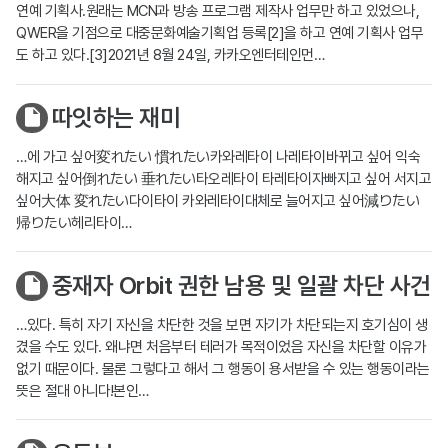
연예 기획사.원래는 MCN과 방송 프로그램 제작사 업무만 하고 있었으나,
QWER을 기점으로 대중문화예술기획업 등록[2]을 하고 연예 기획사 업무
도 하고 있다.[3]2021년 8월 24일, 카카오엔터테인먼…
따잇하는 재미
…에 가고 싶어変れたい 慣れたい카와레타이 나레타이바뀌고 싶어 익숙
해지고 싶어倒れたい 垂れたい타오레타이 타레타이자빠지고 싶어 서지고
싶어大体 変れたい다이타이 카와레타이대체로 늘어지고 싶어減りたい
帰りたい헤리타이…
중재자 Orbit 권한 남용 및 일괄 차단 사건
…있다. 특히 자기 자신을 차단한 것을 보면 자기가 차단되는지 호기심이 생
겼을 수도 있다. 왜냐면 처음부터 테러가 목적이었음 자신을 차단할 이유가
없기 때문이다. 물론 그렇다고 해서 그 행동이 용서받을 수 있는 행동이라는
뜻은 절대 아니다!본인…