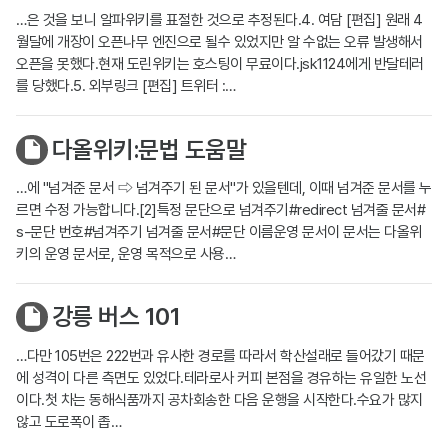
…은 것을 보니 알파위키를 표절한 것으로 추정된다.4. 여담 [편집] 원래 4
월달에 개장이 오픈나무 엔진으로 될수 있었지만 알 수없는 오류 발생해서
오픈을 못했다.현재 도린위키는 호스팅이 무료이다.jsk1124에게 반달테러
를 당했다.5. 외부링크 [편집] 트위터 :…
다올위키:문법 도움말
…에 "넘겨준 문서 ⇨ 넘겨주기 된 문서"가 있을텐데, 이때 넘겨준 문서를 누
르면 수정 가능합니다.[2]특정 문단으로 넘겨주기#redirect 넘겨줄 문서#
s-문단 번호#넘겨주기 넘겨줄 문서#문단 이름운영 문서이 문서는 다올위
키의 운영 문서로, 운영 목적으로 사용…
강릉 버스 101
…다만 105번은 222번과 유사한 경로를 따라서 학산설래로 들어갔기 때문
에 성격이 다른 측면도 있었다.테라로사 커피 본점을 경유하는 유일한 노선
이다.첫 차는 동해식품까지 공차회송한 다음 운행을 시작한다.수요가 많지
않고 도로폭이 좁…