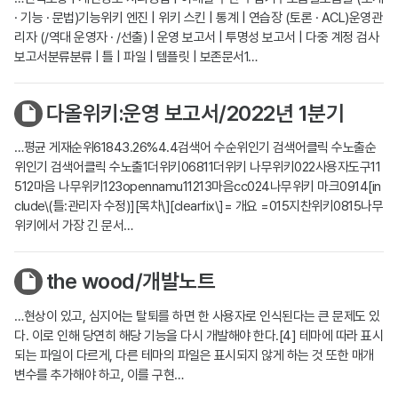
· 기능 · 문법)기능위키 엔진 | 위키 스킨 | 통계 | 연습장 (토론 · ACL)운영관
리자 (/역대 운영자 · /선출) | 운영 보고서 | 투명성 보고서 | 다중 계정 검사
보고서분류분류 | 틀 | 파일 | 템플릿 | 보존문서1…
다올위키:운영 보고서/2022년 1분기
…평균 게재순위61843.26%4.4검색어 수순위인기 검색어클릭 수노출순
위인기 검색어클릭 수노출1더위키06811더위키 나무위키022사용자도구11
512마음 나무위키123opennamu11213마음cc024나무위키 마크0914[in
clude\(틀:관리자 수정)][목차\][clearfix\]= 개요 =015지찬위키0815나무
위키에서 가장 긴 문서…
the wood/개발노트
…현상이 있고, 심지어는 탈퇴를 하면 한 사용자로 인식된다는 큰 문제도 있
다. 이로 인해 당연히 해당 기능을 다시 개발해야 한다.[4] 테마에 따라 표시
되는 파일이 다르게, 다른 테마의 파일은 표시되지 않게 하는 것 또한 매개
변수를 추가해야 하고, 이를 구현…