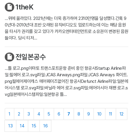
1theK
…위에 올라있다. 2021년에는 더욱 증가하여 2310만명을 달성했다.간혹 9
0년대-2010년대 초반 오래된 뮤직비디오도 업로드하는데 이는 해당 음원
을 타사가 권리를 갖고 있다가 카카오엔터테인먼트로 소유권이 변경된 음원
들이다. 당시 티저…
전일본공수
…틀 로고.png야마토 트랜스포트운항 준비 중인 항공사Startup Airline파
일:필에어 로고.svg파일:JCAS Airways.png파일:JCAS Airways 화이트.
png필에어제이캐스 에어웨이즈없어진 항공사Defunct Airline파일:일본에
어시스템 로고.svg파일:바닐라 에어 로고.svg파일:에어아시아 재팬 로고.s
vg일본에어시스템파일:일본항공 틀…
1
2
3
4
5
6
7
8
9
10
11
12
13
14
15
16