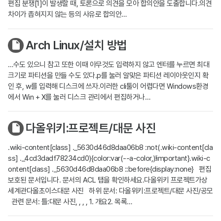
편집 분쟁[1]이 발생할 때, 토론으로 의견을 모아 합의안을 도출합니다.의견
차이가 좁혀지지 않는 등의 사유로 합의안…
Arch Linux/설치 방법
…수도 있으니 참고 또한 이때 아무것도 입력하지 않고 엔터를 누르면 최대
크기로 파티션을 만들 수도 있다.p를 눌러 알맞은 파티션 레이아웃인지 확
인 후, w를 입력해 디스크에 쓰자.이러한 cli툴이 어렵다면 Windows환경
에서 Win + X를 눌러 디스크 관리에서 편집하거나…
다올위키:프로젝트/대문 사진
.wiki-content[class] ._5630d46d8daa06b8 :not(.wiki-content[cla
ss] ._4cd3dadf78234cd0){color:var(--a-color,)!important}.wiki-c
ontent[class] ._5630d46d8daa06b8 ::before{display:none} 편집
보호된 문서입니다. 문서의 ACL 탭을 확인하세요.다올위키 프로젝트가상
세계관다올초이스대문 사진 하위 문서: 다올위키:프로젝트/대문 사진/공모
관련 문서: 틀:대문 사진, , , , 1. 개요2. 목록…