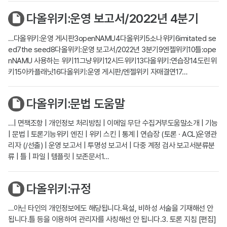
다올위키:운영 보고서/2022년 4분기
…다올위키:운영 게시판3openNAMU4다올위키5소나위키6imitated se
ed7the seed8다올위키:운영 보고서/2022년 3분기9엔젤위키10틀:ope
nNAMU 사용하는 위키11그냥위키12시드위키13다올위키:연습장14도린위
키15아카플래닛16다올위키:운영 게시판/엔젤위키 자매결연17…
다올위키:문법 도움말
…| 면책조항 | 개인정보 처리방침 | 이메일 무단 수집거부도움말소개 | 기능
| 문법 | 토론기능위키 엔진 | 위키 스킨 | 통계 | 연습장 (토론 · ACL)운영관
리자 (/선출) | 운영 보고서 | 투명성 보고서 | 다중 계정 검사 보고서분류분
류 | 틀 | 파일 | 템플릿 | 보존문서1…
다올위키:규정
…아닌 타인의 개인정보에도 해당됩니다.욕설, 비하성 서술을 기재해선 안
됩니다.틀 등을 이용하여 관리자를 사칭해선 안 됩니다.3. 토론 지침 [편집]