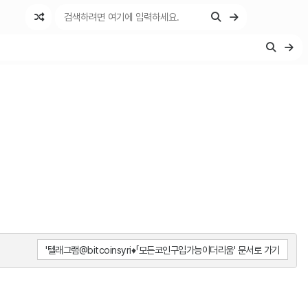
'텔래그램@bitcoinsyri♦「모든코인구입가능이더리움' 문서로 가기