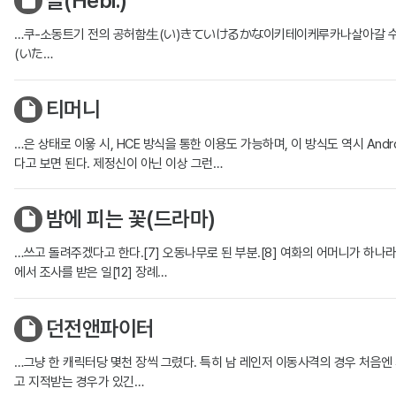
늘(Hebi.)
…쿠-소동트기 전의 공허함生(い)きていけるかな이키테이케루카나살아갈 
(いた…
티머니
…은 상태로 이욯 시, HCE 방식을 통한 이용도 가능하며, 이 방식도 역시 A
다고 보면 된다. 제정신이 아닌 이상 그런…
밤에 피는 꽃(드라마)
…쓰고 돌려주겠다고 한다.[7] 오동나무로 된 부분.[8] 여화의 어머니가 하나라
에서 조사를 받은 일[12] 장례…
던전앤파이터
…그냥 한 캐릭터당 몇천 장씩 그렸다. 특히 남 레인저 이동사격의 경우 처음
고 지적받는 경우가 있긴…