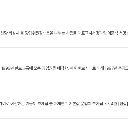
시 을 당협위원장배움을 나누는 사람들 대표교사서명파일:이준석 서명.svg파일:이준석 
1996년 한보그룹에 모든 영업권을 매각함. 이후 한보사태로 인해 1997년 주광
로 이전하는 기능이 추가됨.틀 매개변수 기본값 문법이 추가됨.7.7. 4월 [편집] v4.