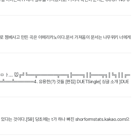
담으로 젬베사고 만든 곡은 아메리카노이다.문서 가져옴이 문서는 나무위키 너에게
ㅁ ㅏ.... 🐭╔╝╚══╦══════╦══╗╠═══╗║╠═══╦╗║╚╗║║╔═
════4. 유용한(?) 것들 [편집] DUETSingle[ 싱글 소개 ]DUE
 것이다.[58] 당초에는 t가 하나 빠진 shorformstats.kakao.com으