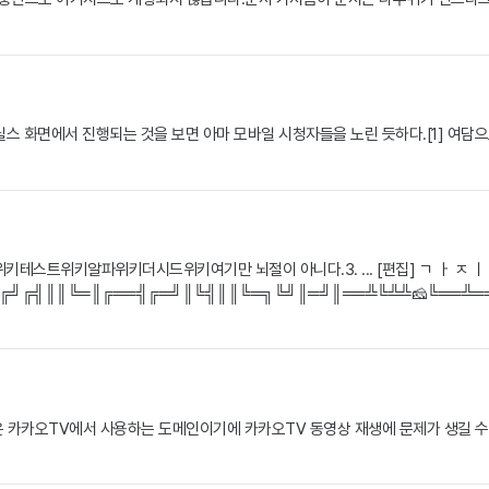
릴스 화면에서 진행되는 것을 보면 아마 모바일 시청자들을 노린 듯하다.[1] 여
키테스트위키알파위키더시드위키여기만 뇌절이 아니다.3. ... [편집] ㄱ ㅏ ㅈ ㅣ 
╣║║╚═║╔══╣╔═╝║╚╣║║╚═╗╚╝║═╝║══╩╚╩╩🧀╚══╩══╩══╩══
om은 카카오TV에서 사용하는 도메인이기에 카카오TV 동영상 재생에 문제가 생길 수 있다는