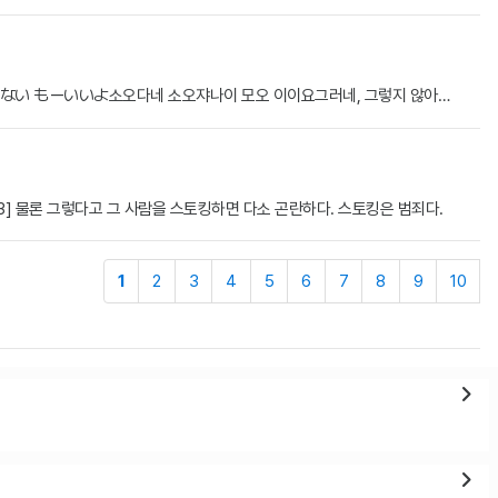
い もーいいよ소오다네 소오쟈나이 모오 이이요그러네, 그렇지 않아…
.[3] 물론 그렇다고 그 사람을 스토킹하면 다소 곤란하다. 스토킹은 범죄다.
1
2
3
4
5
6
7
8
9
10