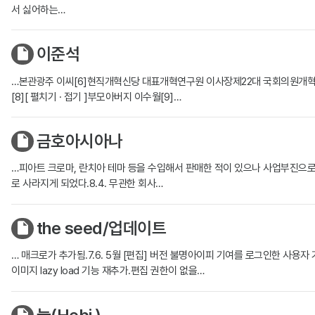
서 싫어하는…
이준석
…본관광주 이씨[6]현직개혁신당 대표개혁연구원 이사장제22대 국회의원개혁신당 화성
[8][ 펼치기 · 접기 ]부모아버지 이수월[9]…
금호아시아나
…피아트 크로마, 란치아 테마 등을 수입해서 판매한 적이 있으나 사업부진으로 
로 사라지게 되었다.8.4. 무관한 회사…
the seed/업데이트
… 매크로가 추가됨.7.6. 5월 [편집] 버전 불명아이피 기여를 로그인한 사용자 기여
이미지 lazy load 기능 재추가.편집 권한이 없을…