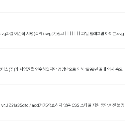
서명(축약).svg[7]링크 | | | | | | | 파일:텔레그램 아이콘.svg
모터스(주)가 사업권을 인수하였지만 경영난으로 인해 1999년 끝내 역사 속으
17.21a35dfc / add7175유효하지 않은 CSS 스타일 지원 중단.버전 불명