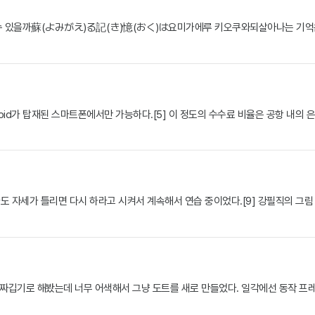
수 있을까蘇(よみがえ)る記(き)憶(おく)は요미가에루 키오쿠와되살아나는 
ndroid가 탑재된 스마트폰에서만 가능하다.[5] 이 정도의 수수료 비율은 공항 내
도 자세가 틀리면 다시 하라고 시켜서 계속해서 연습 중이었다.[9] 강필직의 그림 틀
엔 짜깁기로 해봤는데 너무 어색해서 그냥 도트를 새로 만들었다. 일각에선 동작 