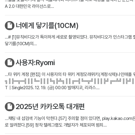
A 2.0 대한민국 라이선스로…
너에게 닿기를(10CM)
…# [1]뮤직비디오가 특이하게 세로로 촬영되었다. 뮤직비디오가 인스타그램 
닿기를(10CM)의…
사용자:Ryomi
…타 위키 계정 [편집] 이 사용자의 타 위키 계정모래위키(계정삭제)나인애플 위
╗║╠═╦═╣║║╚═║║║╚╗╠╩╗║║╔═╣╚═╦╝║║║╠╝╔═╩╝║╠╝║╔╝╔
T｜Single2025. 12. 19. (금) 00:00 발매지코, 리라스…
2025년 카카오톡 대개편
…채팅 내 샵검색 기능이 막힌다.[57] 주의할 점이 있다면, play.kakao.c
로 알려졌다.[59] 정작 텔레그램도 개발자가 체포되며 범죄…