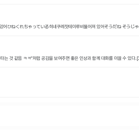
하고 있어ひねくれちゃっている히네쿠레찻테이루비뚤어져 있어そうだね そうじゃな
감성 타는 것 같음 ㅋㅋ"처럼 공감을 보여주면 좋은 인상과 함께 대화를 이끌 수 있다