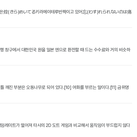
기억은煌(きら)めいてる키라메이테루반짝이고 있어忘(わす)れられないのは痛
의 은행 창구에서 대한민국 원을 일본 엔으로 환전할 때 드는 수수료와 거의 비슷하
 깨진 부분은 오동나무로 되어 있다.[10] 여화를 부르는 말이다.[11] 금위영
프레임레이트가 떨어져 타사의 2D 도트 게임과 비교해서 움직임이 부드럽지 않다