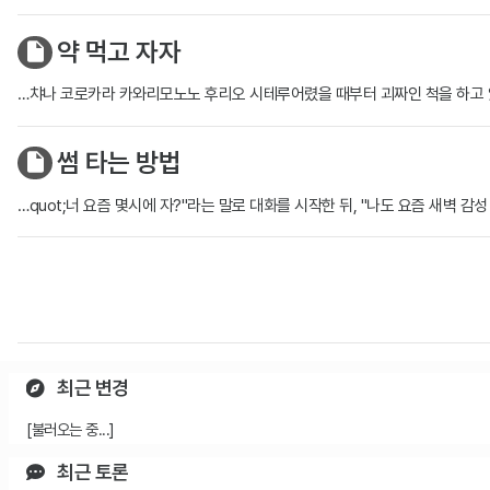
약 먹고 자자
…챠나 코로카라 카와리모노노 후리오 시테루어렸을 때부터 괴짜인 척을 
썸 타는 방법
…quot;너 요즘 몇시에 자?"라는 말로 대화를 시작한 뒤, "나도 요즘 새벽 
최근 변경
[불러오는 중...]
최근 토론