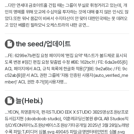
…다만 연세대 금호아트홀 건립 때는 그룹이 부실로 휘청거리고 있는데, 개
인의 명예를 위해 모교에 수십억을 투자하는 것에 대해 좋지 않은 인식도 많
았다.또한 워낙 몸값이 비싸서 수지타산이 안 맞아 대한민국에는 못 데려오
고 있던 베를린 필하모닉 오케스트라의 내한 공연…
the seed/업데이트
…FE: 6299e7b편집 요청 페이지에 '편집 요약' 텍스트가 볼드체로 표시되
도록 변경 #잠긴 편집 요청 맞춤법 수정 #BE: 162bc1f / FE: 6da2e65[6]
ACL 페이지에서 ACL 규칙 목록에 한글화 적용[7]BE: 9e2a6bc / FE: 9c
c52ab[8]문서 ACL 권한 그룹에 '자동 인증된 사용자(auto_verified_me
mber)' ACL 권한 추가[9]사용자명…
늘(Hebi.)
…YEON, 최영훈작곡, 편곡STUDIO EEK X STUDIO 3B2S영상조원상프로
듀서김지현 (doobdoob studio), 이훈레코딩신봉원 @GLAB Studios믹
싱O.YEON피아노조원상베이스조원상기타공개일 2025년 3월 28일노래방
수록 파일:TJ미디어 심볼.svg 49045 파일:금영엔터테인먼트 심볼.svg