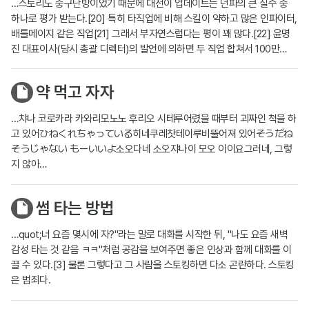
…스토리도 중구난방이었기 때문에 대전이 업데이트는 던파의 큰 실수 중
하나로 평가 받는다.[20] 특히 타직업에 비해 스킬이 약하고 많은 인파이터,
배틀메이지 같은 직업[21] 그래서 부자연스럽다는 평이 꽤 많다.[22] 윤명
진 대표이사(당시 총괄 디렉터)의 발언에 의하면 두 직업 합쳐서 100만…
약 먹고 자자
…챠나 코로카라 카와리모노노 후리오 시테루어렸을 때부터 괴짜인 척을 하
고 있어ひねくれちゃっている히네쿠레찻테이루비뚤어져 있어そうだね
そうじゃない もーいいよ소오다네 소오쟈나이 모오 이이요그러네, 그렇
지 않아…
썸 타는 방법
…quot;너 요즘 몇시에 자?"라는 말로 대화를 시작한 뒤, "나도 요즘 새벽
감성 타는 것 같음 ㅋㅋ"처럼 공감을 보여주면 좋은 인상과 함께 대화를 이
끌 수 있다.[3] 물론 그렇다고 그 사람을 스토킹하면 다소 곤란하다. 스토킹
은 범죄다.