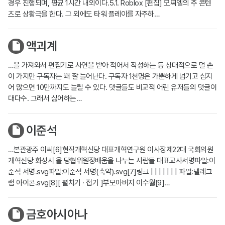
경우 진행되며, 평균 1시간 내외이다.5.1. Roblox [편집] 모찌엘의 주 콘텐
츠로 상황극을 한다. 그 외에도 타워 플레이를 자주하…
액괴계
…을 가져와서 편집기로 사연을 받아 적어서 작성하는 등 상대적으로 덜 손
이 가지만 구독자는 꽤 잘 늘어난다. 구독자 1천명은 가뿐하게 넘기고 심지
어 많으면 10만까지도 늘릴 수 있다. 댓글들도 비교적 어린 유저들의 댓글이
대다수. 그래서 싫어하는…
이준석
…본관광주 이씨[6]현직개혁신당 대표개혁연구원 이사장제22대 국회의원
개혁신당 화성시 을 당협위원장배움을 나누는 사람들 대표교사서명파일:이
준석 서명.svg파일:이준석 서명(축약).svg[7]링크 | | | | | | | 파일:텔레그
램 아이콘.svg[8][ 펼치기 · 접기 ]부모아버지 이수월[9]…
금호아시아나