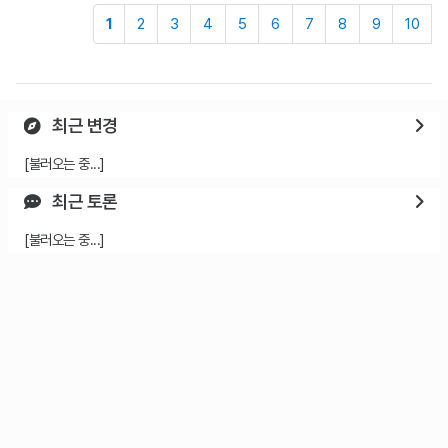
1
2
3
4
5
6
7
8
9
10
최근 변경
[불러오는 중...]
최근 토론
[불러오는 중...]