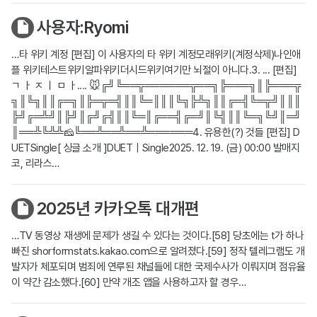
사용자:Ryomi
…타 위키 계정 [편집] 이 사용자의 타 위키 계정모래위키(계정삭제)나인애
플 위키테스트위키알파위키더시드위키여기만 뇌절이 아니다.3. ... [편집]
ㄱ ㅏ ㅈ ㅣ ㅁ ㅏ.... 🐭╔╝╚══╦══════╦══╗╠═══╗║╠═══╦
╗║╚╗║║╔═╗║╠═╦═╣║║╚═║║║╚╗╠╩╗║║╔═╣╚═╦╝║║║
╠╝╔═╩╝║╠╝║╔╝╔╣║║╚═║╔══╣╔═╝║╚╣║║╚═╗╚╝║═╝
║══╩╚╩╩🧀╚══╩══╩══╩══════4. 유용한(?) 것들 [편집] D
UETSingle[ 싱글 소개 ]DUET｜Single2025. 12. 19. (금) 00:00 발매지
코, 리라스…
2025년 카카오톡 대개편
…TV 동영상 재생에 문제가 생길 수 있다는 것이다.[58] 당초에는 t가 하나
빠진 shorformstats.kakao.com으로 알려졌다.[59] 정작 텔레그램도 개
발자가 체포되며 범죄에 연루된 채널들에 대한 국제수사가 이뤄지며 점유율
이 약간 감소했다.[60] 만약 개조 앱을 사용하고자 할 경우…