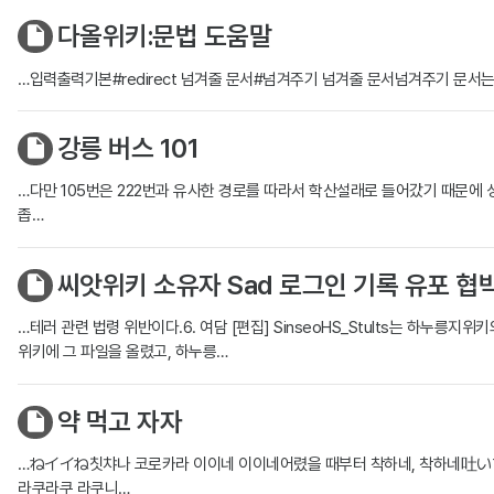
다올위키:문법 도움말
…입력출력기본#redirect 넘겨줄 문서#넘겨주기 넘겨줄 문서넘겨주기 문서
강릉 버스 101
…다만 105번은 222번과 유사한 경로를 따라서 학산설래로 들어갔기 때문에
좁…
씨앗위키 소유자 Sad 로그인 기록 유포 협
…테러 관련 법령 위반이다.6. 여담 [편집] SinseoHS_Stults는 하누
위키에 그 파일을 올렸고, 하누릉…
약 먹고 자자
…ねイイね칫챠나 코로카라 이이네 이이네어렸을 때부터 착하네, 착하네
라쿠라쿠 라쿠니…