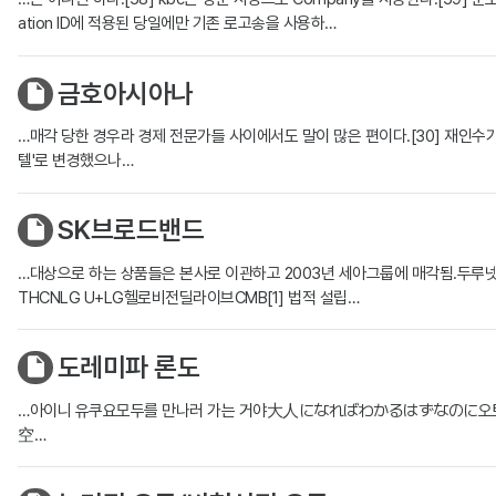
ation ID에 적용된 당일에만 기존 로고송을 사용하…
금호아시아나
…매각 당한 경우라 경제 전문가들 사이에서도 말이 많은 편이다.[30] 재인
텔'로 변경했으나…
SK브로드밴드
…대상으로 하는 상품들은 본사로 이관하고 2003년 세아그룹에 매각됨.두루넷: 케
THCNLG U+LG헬로비전딜라이브CMB[1] 법적 설립…
도레미파 론도
…아이니 유쿠요모두를 만나러 가는 거야大人になればわかるはずなのに오토
空…