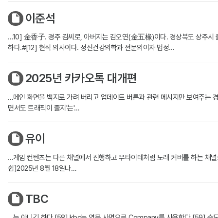
이준석
…10] 金香子. 경주 김씨로, 아버지는 김오연(金五椽)이다. 경상북도 상주시
하다.#[12] 현직 의사이다. 정신건강의학과 전문의이자 법정…
2025년 카카오톡 대개편
…메인 화면을 백지로 가려 버리고 업데이트 버튼과 관련 메시지만 보여주는 경우
면서도 트래픽이 줄지'는'…
유이
…게임 컨텐츠는 다른 채널에서 진행하고 우타이테처럼 노래 커버를 하는 채널로 변경한다
쉽]2025년 8월 18일나…
TBC
…는 아니긴 하다.[58] kbc는 영문 사명으로 Company를 사용한다.[59] 순도