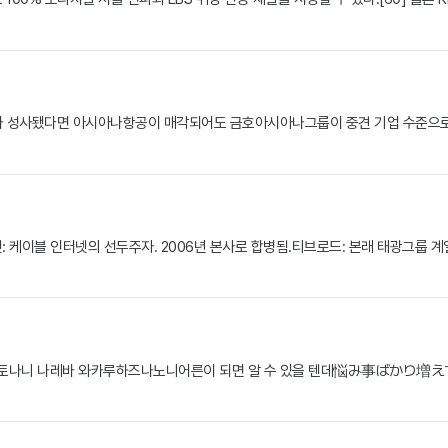
수가 성사됐다면 아시아나항공이 매각되어도 금호아시아나그룹이 중견 기업 수준으로 전
이블 인터넷의 선두주자. 2006년 본사로 합병됨.티브로드: 본래 태광그룹 계열사의 
나니 나레바 와카루하즈나노니어른이 되면 알 수 있을 텐데悩み事ばかり増え