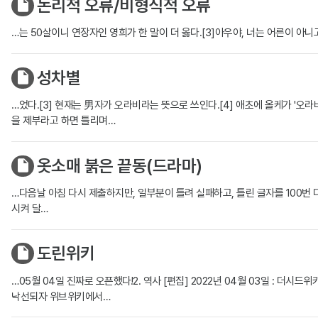
논리적 오류/비형식적 오류
…는 50살이니 연장자인 영희가 한 말이 더 옳다.[3]아우야, 너는 어른이 아니고
성차별
…었다.[3] 현재는 男자가 오라비라는 뜻으로 쓰인다.[4] 애초에 올케가 '오
을 제부라고 하면 틀리며…
옷소매 붉은 끝동(드라마)
…다음날 아침 다시 제출하지만, 일부분이 틀려 실패하고, 틀린 글자를 100번 
시켜 달…
도린위키
…05월 04일 진짜로 오픈했다!2. 역사 [편집] 2022년 04월 03일 : 더시드
낙선되자 위브위키에서…