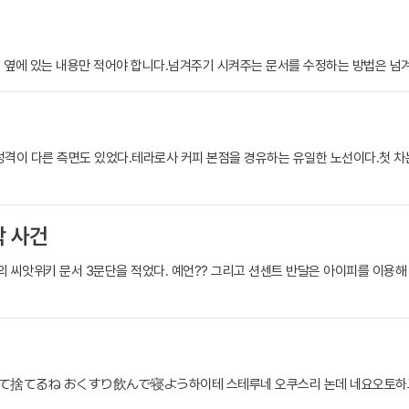
는 옆에 있는 내용만 적어야 합니다.넘겨주기 시켜주는 문서를 수정하는 방법은 넘겨
 성격이 다른 측면도 있었다.테라로사 커피 본점을 경유하는 유일한 노선이다.첫 
박 사건
릉지위키의 씨앗위키 문서 3문단을 적었다. 예언?? 그리고 션센트 반달은 아이피를 이
吐いて捨てるね おくすり飲んで寝よう하이테 스테루네 오쿠스리 논데 네요오토