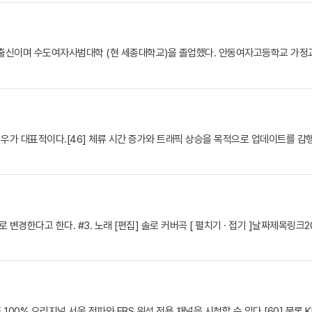
 출신이며 수도여자사범대학 (현 세종대학교)을 졸업했다. 안동여자고등학교 가정교
가 대표적이다.[46] 체류 시간 증가와 트래픽 상승을 목적으로 업데이트를 감행
고 한다. #3. 노래 [편집] 솔로 커버곡 [ 펼치기 · 접기 ]날짜제목링크2025년 3
 100% 오리지널 서울 전파와 EBS 위성 전용 채널을 시청할 수 있다.[60] 물론 KN