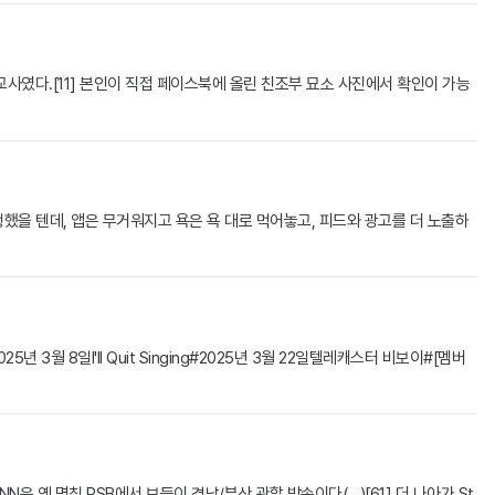
사였다.[11] 본인이 직접 페이스북에 올린 친조부 묘소 사진에서 확인이 가능
했을 텐데, 앱은 무거워지고 욕은 욕 대로 먹어놓고, 피드와 광고를 더 노출하
월 8일I'll Quit Singing#2025년 3월 22일텔레캐스터 비보이#[멤버
N은 옛 명칭 PSB에서 보듯이 경남/부산 관할 방송이다(...)[61] 더 나아가 St