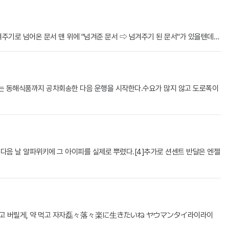
주기로 넘어온 문서 맨 위에 "넘겨준 문서 ⇨ 넘겨주기 된 문서"가 있을텐데…
차는 동해식품까지 공차회송한 다음 운행을 시작한다.수요가 많지 않고 도로폭이
용해 다음 날 알파위키에 그 아이피를 실제로 뿌렸다.[4]추가로 션센트 반달은 엔젤
하고 버릴게, 약 먹고 자자磊々落々楽に生きたいね ヤウマンタイ라이라이