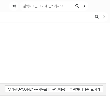
'텔레@UPCOIN24♦➙카드로테더구입하는법리플코인판매' 문서로 가기