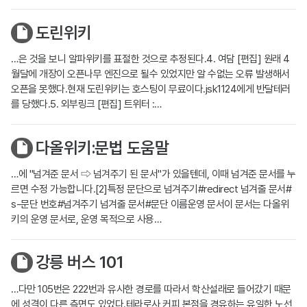
도린위키
…은 것을 보니 알파위키를 표절한 것으로 추정된다.4. 여담 [편집] 원래 4
월달에 개장이 오픈나무 엔진으로 될수 있었지만 알 수없는 오류 발생해서
오픈을 못했다.현재 도린위키는 호스팅이 무료이다.jsk1124에게 반달테러
를 당했다.5. 외부링크 [편집] 트위터 :…
다올위키:문법 도움말
…에 "넘겨준 문서 ⇨ 넘겨주기 된 문서"가 있을텐데, 이때 넘겨준 문서를 누
르면 수정 가능합니다.[2]특정 문단으로 넘겨주기#redirect 넘겨줄 문서#
s-문단 번호#넘겨주기 넘겨줄 문서#문단 이름운영 문서이 문서는 다올위
키의 운영 문서로, 운영 목적으로 사용…
강릉 버스 101
…다만 105번은 222번과 유사한 경로를 따라서 학산설래로 들어갔기 때문
에 성격이 다른 측면도 있었다.테라로사 커피 본점을 경유하는 유일한 노선