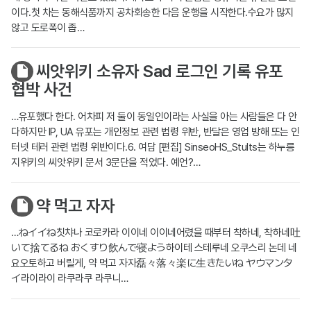
이다.첫 차는 동해식품까지 공차회송한 다음 운행을 시작한다.수요가 많지
않고 도로폭이 좁…
씨앗위키 소유자 Sad 로그인 기록 유포
협박 사건
…유포했다 한다. 어차피 저 둘이 동일인이라는 사실을 아는 사람들은 다 안
다하지만 IP, UA 유포는 개인정보 관련 법령 위반, 반달은 영업 방해 또는 인
터넷 테러 관련 법령 위반이다.6. 여담 [편집] SinseoHS_Stults는 하누릉
지위키의 씨앗위키 문서 3문단을 적었다. 예언?…
약 먹고 자자
…ねイイね칫챠나 코로카라 이이네 이이네어렸을 때부터 착하네, 착하네吐
いて捨てるね おくすり飲んで寝よう하이테 스테루네 오쿠스리 논데 네
요오토하고 버릴게, 약 먹고 자자磊々落々楽に生きたいね ヤウマンタ
イ라이라이 라쿠라쿠 라쿠니…