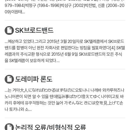
979~1984)박정구 (1994~1996)박삼구 (2002)박찬법, 신훈 (2006~20
09)이원태…
SK브로드밴드
…예상하고 있었다.그리고 2015년 3월 20일자로 SK텔레콤에서 SK브로드
밴드를 합병이 아닌 완전 자회사로 편입한다는 방침을 발표하였다[4] SK텔
레콤과의 주식교환 형식으로 2015년 6월 9일 SK브로드밴드의 모든 주식
을 SK텔레콤이 보유하게 되었다…
도레미파 론도
…는 거야大人になればわかるはずなのに오토나니 나레바 와카루하즈나
노니어른이 되면 알 수 있을 텐데悩み事ばかり増えてゆく나야미고토 바
카리 후에테 유쿠걱정하는 것만 늘어 가そんなときには空を見上げて손
나 토키니와 소…
논리적 오류/비형식적 오류