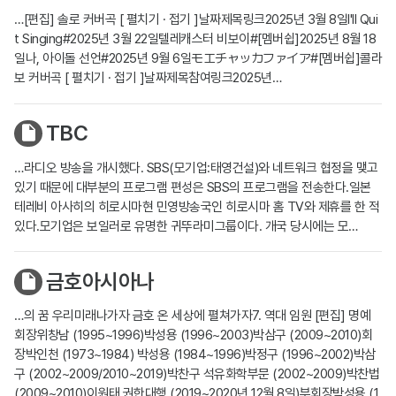
…[편집] 솔로 커버곡 [ 펼치기 · 접기 ]날짜제목링크2025년 3월 8일I'll Qui
t Singing#2025년 3월 22일텔레캐스터 비보이#[멤버쉽]2025년 8월 18
일나, 아이돌 선언#2025년 9월 6일モエチャッカファイア#[멤버쉽]콜라
보 커버곡 [ 펼치기 · 접기 ]날짜제목참여링크2025년…
TBC
…라디오 방송을 개시했다. SBS(모기업:태영건설)와 네트워크 협정을 맺고
있기 때문에 대부분의 프로그램 편성은 SBS의 프로그램을 전송한다.일본
테레비 아사히의 히로시마현 민영방송국인 히로시마 홈 TV와 제휴를 한 적
있다.모기업은 보일러로 유명한 귀뚜라미그룹이다. 개국 당시에는 모…
금호아시아나
…의 꿈 우리미래나가자 금호 온 세상에 펼쳐가자7. 역대 임원 [편집] 명예
회장위창남 (1995~1996)박성용 (1996~2003)박삼구 (2009~2010)회
장박인천 (1973~1984) 박성용 (1984~1996)박정구 (1996~2002)박삼
구 (2002~2009/2010~2019)박찬구 석유화학부문 (2002~2009)박찬법
(2009~2010)이원태 권한대행 (2019~2020년 12월 8일)부회장박성용 (1