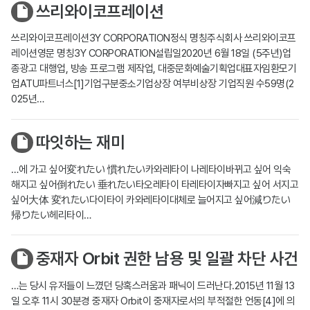
쓰리와이코프레이션
쓰리와이코프레이션3Y CORPORATION정식 명칭주식회사 쓰리와이코프
레이션영문 명칭3Y CORPORATION설립일2020년 6월 18일 (5주년)업
종광고 대행업, 방송 프로그램 제작업, 대중문화예술기획업대표자임환모기
업ATU파트너스[1]기업구분중소기업상장 여부비상장 기업직원 수59명(2
025년…
따잇하는 재미
…에 가고 싶어変れたい 慣れたい카와레타이 나레타이바뀌고 싶어 익숙
해지고 싶어倒れたい 垂れたい타오레타이 타레타이자빠지고 싶어 서지고
싶어大体 変れたい다이타이 카와레타이대체로 늘어지고 싶어減りたい
帰りたい헤리타이…
중재자 Orbit 권한 남용 및 일괄 차단 사건
…는 당시 유저들이 느꼈던 당혹스러움과 패닉이 드러난다.2015년 11월 13
일 오후 11시 30분경 중재자 Orbit이 중재자로서의 부적절한 언동[4]에 의