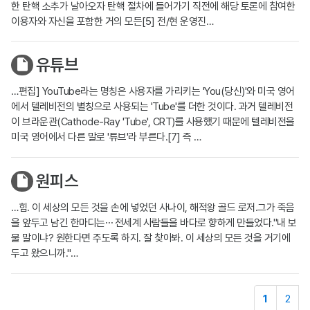
한 탄핵 소추가 날아오자 탄핵 절차에 들어가기 직전에 해당 토론에 참여한
이용자와 자신을 포함한 거의 모든[5] 전/현 운영진…
유튜브
…편집] YouTube라는 명칭은 사용자를 가리키는 'You(당신)'와 미국 영어
에서 텔레비전의 별칭으로 사용되는 'Tube'를 더한 것이다. 과거 텔레비전
이 브라운관(Cathode-Ray 'Tube', CRT)를 사용했기 때문에 텔레비전을
미국 영어에서 다른 말로 '튜브'라 부른다.[7] 즉 …
원피스
…힘. 이 세상의 모든 것을 손에 넣었던 사나이, 해적왕 골드 로저.그가 죽음
을 앞두고 남긴 한마디는⋯ 전세계 사람들을 바다로 향하게 만들었다."내 보
물 말이냐? 원한다면 주도록 하지. 잘 찾아봐. 이 세상의 모든 것을 거기에
두고 왔으니까."…
1
2