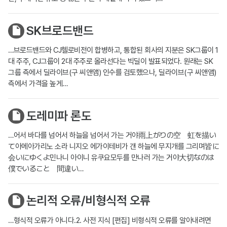
SK브로드밴드
…브로드밴드와 CJ헬로비전이 합병하고, 통합된 회사의 지분은 SK그룹이 1
대 주주, CJ그룹이 2대 주주로 올라선다는 빅딜이 발표되었다. 원래는 SK
그룹 측에서 딜라이브(구 씨앤앰) 인수를 검토했으나, 딜라이브(구 씨앤앰)
측에서 가격을 높게…
도레미파 론도
…어서 바다를 넘어서 하늘을 넘어서 가는 거야雨上がりの空 虹を描い
て아메아가리노 소라 니지오 에가이테비가 갠 하늘에 무지개를 그리며皆に
会いにゆくよ민나니 아이니 유쿠요모두를 만나러 가는 거야大切なのは
僕でいること 間違い…
논리적 오류/비형식적 오류
…형식적 오류가 아니다.2. 사전 지식 [편집] 비형식적 오류를 알아내려면