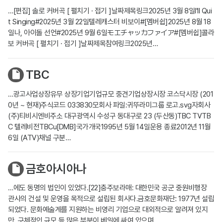
…[편집] 솔로 커버곡 [ 펼치기 · 접기 ]날짜제목링크2025년 3월 8일I'll Qui
t Singing#2025년 3월 22일텔레캐스터 비보이#[멤버쉽]2025년 8월 18
일나, 아이돌 선언#2025년 9월 6일モエチャッカファイア#[멤버쉽]콜라
보 커버곡 [ 펼치기 · 접기 ]날짜제목참여링크2025년…
TBC
…광고사업상장유무 상장기업기업규모 중견기업상장시장 코스닥시장 (201
0년 ~ 현재)주식코드 033830모회사 파일:귀뚜라미그룹 로고.svg자회사
(주)티비시엔비주소 대구광역시 수성구 동대구로 23 (두산동)TBC TVTB
C 텔레비전TBCu[DMB]국가개국1995년 5월 14일운용 종료2012년 11월
6일 (ATV)채널 구분…
금호아시아나
…에도 동명의 법인이 있었다.[22]충주보라매: 대한민국 공군 중원비행장
관사의 건설 및 운영을 목적으로 설립된 회사다.금호문화재단: 1977년 설립
되었다. 문화예술계를 지원하는 비영리 기업으로 대외적으로 알려져 있지
만, 구체적인 규모 등 많은 부분이 베일에 싸여 있으며…