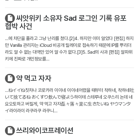
씨앗위키 소유자 Sad 로그인 기록 유포
협박 사건
…에 차단을 풀라고 그냥 난리를 쳤다.[2]4. 하지만 이미 알았다 [편집] 하지
만 Vanilla 관리자는 iCloud 비공개 릴레이로 접속하기 때문에 IP를 뿌리더
라도 알 수 없는 대역만 있어 알 수가 없다.[3]5. Sad의 사과 [편집] 알파위
키에 진짜로 개인정보를…
약 먹고 자자
…ねイイね칫챠나 코로카라 이이네 이이네어렸을 때부터 착하네, 착하네吐
いて捨てるね おくすり飲んで寝よう하이테 스테루네 오쿠스리 논데 네
요오토하고 버릴게, 약 먹고 자자磊々落々楽に生きたいね ヤウマンタ
イ라이라이 라쿠라쿠 라쿠니…
쓰리와이코프레이션