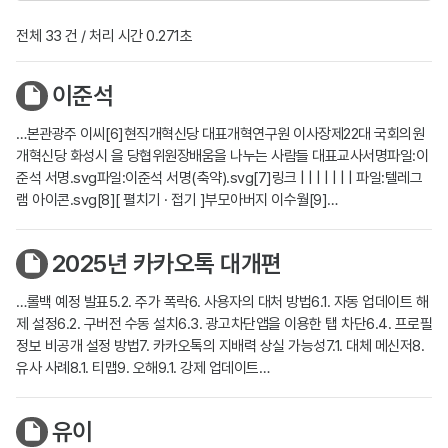
전체 33 건 / 처리 시간 0.271초
이준석
…본관광주 이씨[6]현직개혁신당 대표개혁연구원 이사장제22대 국회의원
개혁신당 화성시 을 당협위원장배움을 나누는 사람들 대표교사서명파일:이
준석 서명.svg파일:이준석 서명(축약).svg[7]링크 | | | | | | | 파일:텔레그
램 아이콘.svg[8][ 펼치기 · 접기 ]부모아버지 이수월[9]…
2025년 카카오톡 대개편
…롤백 예정 발표5.2. 주가 폭락6. 사용자의 대처 방법6.1. 자동 업데이트 해
제 설정6.2. 구버전 수동 설치6.3. 광고차단앱을 이용한 탭 차단6.4. 프로필
정보 비공개 설정 방법7. 카카오톡의 지배력 상실 가능성7.1. 대체 메신저8.
유사 사례8.1. 티맵9. 오해9.1. 강제 업데이트…
유이