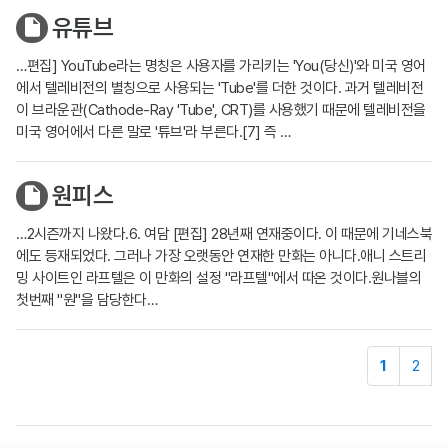
유튜브
…편집] YouTube라는 명칭은 사용자를 가리키는 'You(당신)'와 미국 영어
에서 텔레비전의 별칭으로 사용되는 'Tube'를 더한 것이다. 과거 텔레비전
이 브라운관(Cathode-Ray 'Tube', CRT)를 사용했기 때문에 텔레비전을
미국 영어에서 다른 말로 '튜브'라 부른다.[7] 즉 …
원피스
…2시즌까지 나왔다.6. 여담 [편집] 28년째 연재중이다. 이 때문에 기네스북
에도 등재되었다. 그러나 가장 오랫동안 연재한 만화는 아니다.애니 스트리
밍 사이트인 라프텔은 이 만화의 설정 "라프텔"에서 따온 것이다.원나블의
첫번째 "원"을 담당한다…
1
2