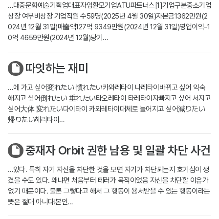
…대중문화예술기획업대표자임환모기업ATU파트너스[1]기업구분중소기업
상장 여부비상장 기업직원 수59명(2025년 4월 30일)자본금1362만원(2
024년 12월 31일)매출액127억 9349만원(2024년 12월 31일)영업이익-1
0억 4659만원(2024년 12월)당기…
따잇하는 재미
…에 가고 싶어変れたい 慣れたい카와레타이 나레타이바뀌고 싶어 익숙
해지고 싶어倒れたい 垂れたい타오레타이 타레타이자빠지고 싶어 서지고
싶어大体 変れたい다이타이 카와레타이대체로 늘어지고 싶어減りたい
帰りたい헤리타이…
중재자 Orbit 권한 남용 및 일괄 차단 사건
…있다. 특히 자기 자신을 차단한 것을 보면 자기가 차단되는지 호기심이 생
겼을 수도 있다. 왜냐면 처음부터 테러가 목적이었음 자신을 차단할 이유가
없기 때문이다. 물론 그렇다고 해서 그 행동이 용서받을 수 있는 행동이라는
뜻은 절대 아니다!본인…