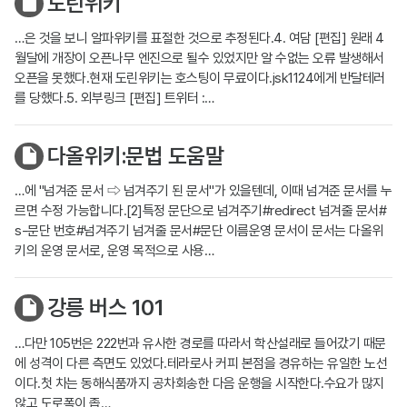
도린위키
…은 것을 보니 알파위키를 표절한 것으로 추정된다.4. 여담 [편집] 원래 4
월달에 개장이 오픈나무 엔진으로 될수 있었지만 알 수없는 오류 발생해서
오픈을 못했다.현재 도린위키는 호스팅이 무료이다.jsk1124에게 반달테러
를 당했다.5. 외부링크 [편집] 트위터 :…
다올위키:문법 도움말
…에 "넘겨준 문서 ⇨ 넘겨주기 된 문서"가 있을텐데, 이때 넘겨준 문서를 누
르면 수정 가능합니다.[2]특정 문단으로 넘겨주기#redirect 넘겨줄 문서#
s-문단 번호#넘겨주기 넘겨줄 문서#문단 이름운영 문서이 문서는 다올위
키의 운영 문서로, 운영 목적으로 사용…
강릉 버스 101
…다만 105번은 222번과 유사한 경로를 따라서 학산설래로 들어갔기 때문
에 성격이 다른 측면도 있었다.테라로사 커피 본점을 경유하는 유일한 노선
이다.첫 차는 동해식품까지 공차회송한 다음 운행을 시작한다.수요가 많지
않고 도로폭이 좁…