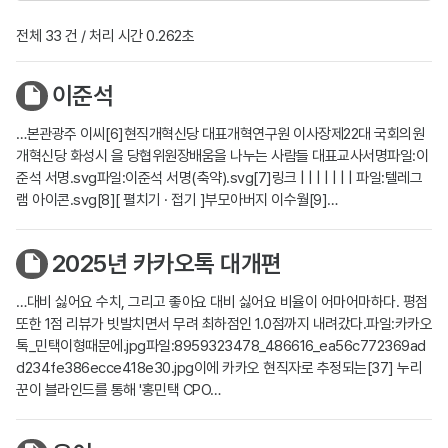
전체 33 건 / 처리 시간 0.262초
이준석
…본관광주 이씨[6]현직개혁신당 대표개혁연구원 이사장제22대 국회의원
개혁신당 화성시 을 당협위원장배움을 나누는 사람들 대표교사서명파일:이
준석 서명.svg파일:이준석 서명(축약).svg[7]링크 | | | | | | | 파일:텔레그
램 아이콘.svg[8][ 펼치기 · 접기 ]부모아버지 이수월[9]…
2025년 카카오톡 대개편
…대비 싫어요 수치, 그리고 좋아요 대비 싫어요 비율이 어마어마하다. 평점
또한 1점 리뷰가 빗발치면서 무려 최하점인 1.0점까지 내려갔다.파일:카카오
톡_민택이형때문에.jpg파일:8959323478_486616_ea56c772369ad
d234fe386ecce418e30.jpg이에 카카오 현직자로 추정되는[37] 누리
꾼이 블라인드를 통해 '홍민택 CPO…