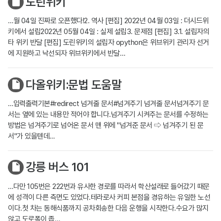
도린위키
…월 04일 진짜로 오픈했다!2. 역사 [편집] 2022년 04월 03일 : 더시드위
키에서 설립2022년 05월 04일 : 실제 설립3. 문제점 [편집] 3.1. 설립자의
타 위키 반달 [편집] 도린위키의 설립자 opython은 위브위키 관리자 선거
에 지원하고 낙선되자 위브위키에서 반달…
다올위키:문법 도움말
…입력출력기본#redirect 넘겨줄 문서#넘겨주기 넘겨줄 문서넘겨주기 문
서는 옆에 있는 내용만 적어야 합니다.넘겨주기 시켜주는 문서를 수정하는
방법은 넘겨주기로 넘어온 문서 맨 위에 "넘겨준 문서 ⇨ 넘겨주기 된 문
서"가 있을텐데…
강릉 버스 101
…다만 105번은 222번과 유사한 경로를 따라서 학산설래로 들어갔기 때문
에 성격이 다른 측면도 있었다.테라로사 커피 본점을 경유하는 유일한 노선
이다.첫 차는 동해식품까지 공차회송한 다음 운행을 시작한다.수요가 많지
않고 도로폭이 좁…