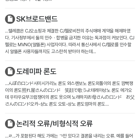
SK브로드밴드
…텔레콤은 CJ오쇼핑과 체결한 CJ헬로비전의 주식매매 계약을 해제하였
다. 기사정부에서 둘의 인수ㆍ합병을 금지한 이유는 독과점이 커보인다. CJ
헬로는 MVNO(알뜰폰) 사업자이다. 따라서 통신사에서 CJ헬로를 인수할
시 알뜰폰 사용자들까지도 고스란히 받아야 하는데…
도레미파 론도
…んぼのロンド사미시가리노 론도 와스렌보노 론도외톨이의 론도 깜빡쟁
이의 론도照れ屋さんのロンド 笑顔で歌うよ테레야상노 론도 에가오
데 우타우요부끄럼쟁이의 론도 웃으며 노래하자お母さんのロンド お父
さんのロンド오카-상노 론도 오토-상노 론도엄마의 론도…
논리적 오류/비형식적 오류
…ㄹ...가 포함된다 해도 가에는 ㄱ만 있다고 결론을 내리는 오류. 예를 들어