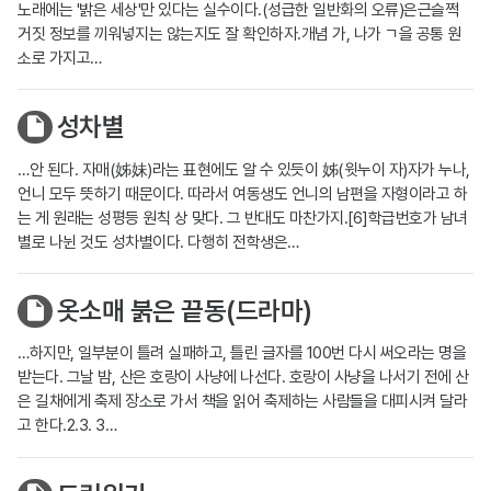
노래에는 '밝은 세상'만 있다는 실수이다.(성급한 일반화의 오류)은근슬쩍
거짓 정보를 끼워넣지는 않는지도 잘 확인하자.개념 가, 나가 ㄱ을 공통 원
소로 가지고…
성차별
…안 된다. 자매(姊妹)라는 표현에도 알 수 있듯이 姊(윗누이 자)자가 누나,
언니 모두 뜻하기 때문이다. 따라서 여동생도 언니의 남편을 자형이라고 하
는 게 원래는 성평등 원칙 상 맞다. 그 반대도 마찬가지.[6]학급번호가 남녀
별로 나뉜 것도 성차별이다. 다행히 전학생은…
옷소매 붉은 끝동(드라마)
…하지만, 일부분이 틀려 실패하고, 틀린 글자를 100번 다시 써오라는 명을
받는다. 그날 밤, 산은 호랑이 사냥에 나선다. 호랑이 사냥을 나서기 전에 산
은 길채에게 축제 장소로 가서 책을 읽어 축제하는 사람들을 대피시켜 달라
고 한다.2.3. 3…