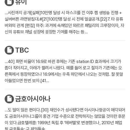
유이
…사진까지 공개[실패]10만명 달성 시 마스크를 낀 이후 캠 생방송 진행 +
실버버튼 라면받침대.#[21]100만명 달성 시 전체 얼굴공개.[22]7. 타 유튜
버와의 관계 [편집] 마주: 과거에 속해있던 와르르 패밀리의 크루장이자, 자
신의 유튜브 채널 성장에 굉장한 기여를 해주는 등…
TBC
…40] 화면 비율이 16:9로 바뀐 후에는 기존 station ID 효과에서 크기가
좀더 작아지고, 아래가 짤려서 나왔다. 예를 들어 로고 철자가 기존에는 오
른쪽에서 등장하였으나 16:9에서는 우측 하단에서 나오는 것처럼. 잘 못알
아들었으면 한번 보자.[41…
금호아시아나
…도 말이 많은 편이다.[30] 재인수가 성사됐다면 아시아나항공이 매각되어
도 금호아시아나그룹이 중견 기업 수준으로 전락하지는 않았을 것이란 후문
이 있다.금호텔레콤: 1999년 독립 후 '에버텔'로 변경했으나, 2010년 폐업
됨.금호특송: 구 제일특송…