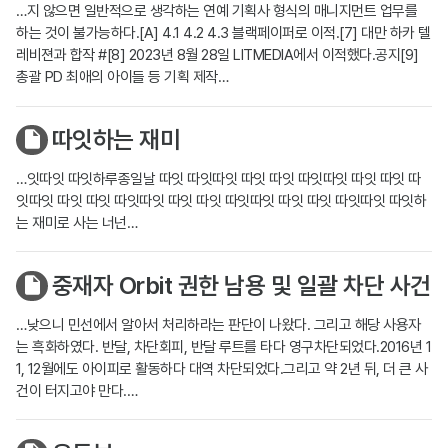
…지 않으면 일반적으로 생각하는 연예 기획사 형식의 매니지먼트 업무를
하는 것이 불가능하다.[A] 4.1 4.2 4.3 블랙페이퍼로 이적.[7] 대만 하카 텔
레비젼과 합작 #[8] 2023년 8월 28일 LITMEDIA에서 이적했다.공지[9]
총괄 PD 최애의 아이들 등 기획 제작…
따잇하는 재미
…잇따잇 따잇하루종일날 따잇 따잇따잇 따잇 따잇 따잇따잇 따잇 따잇 따
잇따잇 따잇 따잇 따잇따잇 따잇 따잇 따잇따잇 따잇 따잇 따잇따잇 따잇하
는 재미로 사는 너넌…
중재자 Orbit 권한 남용 및 일괄 차단 사건
…낮으니 민선에서 알아서 처리하라는 판단이 나왔다. 그리고 해당 사용자
는 흑화하였다. 반달, 차단회피, 반달 루트를 타다 영구차단되었다.2016년 1
1, 12월에도 아이피로 활동하다 대역 차단되었다.그리고 약 2년 뒤, 더 큰 사
건이 터지고야 만다.…