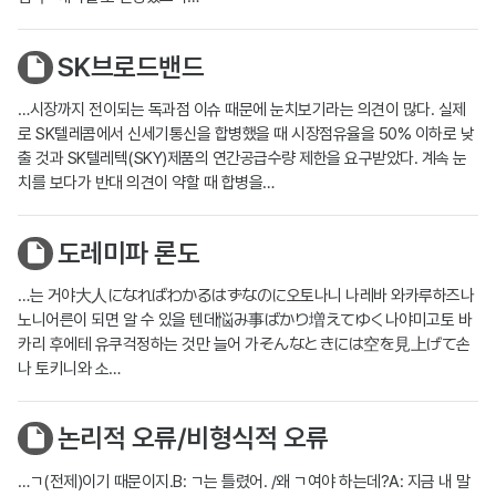
SK브로드밴드
…시장까지 전이되는 독과점 이슈 때문에 눈치보기라는 의견이 많다. 실제
로 SK텔레콤에서 신세기통신을 합병했을 때 시장점유율을 50% 이하로 낮
출 것과 SK텔레텍(SKY)제품의 연간공급수량 제한을 요구받았다. 계속 눈
치를 보다가 반대 의견이 약할 때 합병을…
도레미파 론도
…는 거야大人になればわかるはずなのに오토나니 나레바 와카루하즈나
노니어른이 되면 알 수 있을 텐데悩み事ばかり増えてゆく나야미고토 바
카리 후에테 유쿠걱정하는 것만 늘어 가そんなときには空を見上げて손
나 토키니와 소…
논리적 오류/비형식적 오류
…ㄱ(전제)이기 때문이지.B: ㄱ는 틀렸어. /왜 ㄱ여야 하는데?A: 지금 내 말