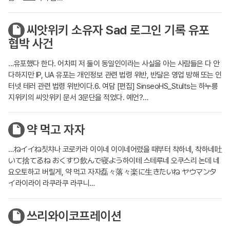
씨앗위키 소유자 Sad 로그인 기록 유포
협박 사건
…유포했다 한다. 어차피 저 둘이 동일인이라는 사실을 아는 사람들은 다 안
다하지만 IP, UA 유포는 개인정보 관련 법령 위반, 반달은 영업 방해 또는 인
터넷 테러 관련 법령 위반이다.6. 여담 [편집] SinseoHS_Stults는 하누릉
지위키의 씨앗위키 문서 3문단을 적었다. 예언?…
약 먹고 자자
…ねイイね칫챠나 코로카라 이이네 이이네어렸을 때부터 착하네, 착하네吐
いて捨てるね おくすり飲んで寝よう하이테 스테루네 오쿠스리 논데 네
요오토하고 버릴게, 약 먹고 자자磊々落々楽に生きたいね ヤウマンタ
イ라이라이 라쿠라쿠 라쿠니…
쓰리와이코프레이션