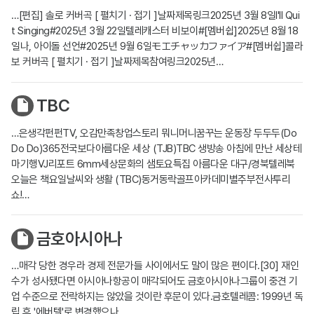
…[편집] 솔로 커버곡 [ 펼치기 · 접기 ]날짜제목링크2025년 3월 8일I'll Qui
t Singing#2025년 3월 22일텔레캐스터 비보이#[멤버쉽]2025년 8월 18
일나, 아이돌 선언#2025년 9월 6일モエチャッカファイア#[멤버쉽]콜라
보 커버곡 [ 펼치기 · 접기 ]날짜제목참여링크2025년…
TBC
…은생각펀펀TV, 오감만족창업스토리 뭐니머니꿈꾸는 운동장 두두두(Do
Do Do)365전국보다아름다운 세상 (TJB)TBC 생방송 아침에 만난 세상테
마기행VJ리포트 6mm세상문화의 샘토요특집 아름다운 대구/경북텔레북
오늘은 책요일날씨와 생활 (TBC)동거동락골프아카데미별주부전사투리
쇼!…
금호아시아나
…매각 당한 경우라 경제 전문가들 사이에서도 말이 많은 편이다.[30] 재인
수가 성사됐다면 아시아나항공이 매각되어도 금호아시아나그룹이 중견 기
업 수준으로 전락하지는 않았을 것이란 후문이 있다.금호텔레콤: 1999년 독
립 후 '에버텔'로 변경했으나…