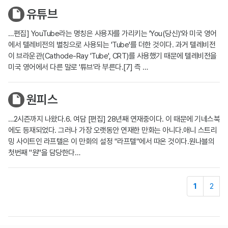
유튜브
…편집] YouTube라는 명칭은 사용자를 가리키는 'You(당신)'와 미국 영어
에서 텔레비전의 별칭으로 사용되는 'Tube'를 더한 것이다. 과거 텔레비전
이 브라운관(Cathode-Ray 'Tube', CRT)를 사용했기 때문에 텔레비전을
미국 영어에서 다른 말로 '튜브'라 부른다.[7] 즉 …
원피스
…2시즌까지 나왔다.6. 여담 [편집] 28년째 연재중이다. 이 때문에 기네스북
에도 등재되었다. 그러나 가장 오랫동안 연재한 만화는 아니다.애니 스트리
밍 사이트인 라프텔은 이 만화의 설정 "라프텔"에서 따온 것이다.원나블의
첫번째 "원"을 담당한다…
1
2