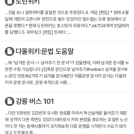
도린위키
…것을 보니 알파위키를 표절한 것으로 추정된다.4. 여담 [편집] * 원래 4월
달에 개장이 오픈나무 엔진으로 될수 있었지만 알수없는 오류 발생해서 오
픈을 못했다.* 현재 도린위키는 호스팅이 무료이다.* jsk1124에게 반달테러
를 당했다.5. 외부링크 [편집] 트위터 :…
다올위키:문법 도움말
…에 "넘겨준 문서 ⇨ 넘겨주기 된 문서"가 있을텐데, 이때 넘겨준 문서를 누
르면 수정 가능합니다.[2]특정 문단으로 넘겨주기#redirect 넘겨줄 문서#
s-문단 번호#넘겨주기 넘겨줄 문서#문단 이름운영 문서이 문서는 다올위
키의 운영 문서로, 운영 목적으로 사용…
강릉 버스 101
…다만 105번은 222번과 유사한 경로를 따라서 학산설래로 들어갔기 때문
에 성격이 다른 측면도 있었다.테라로사 커피 본점을 경유하는 유일한 노선
이다.첫 차는 동해식품까지 공차회송한 다음 운행을 시작한다.수요가 많지
않고 도로폭이 좁…