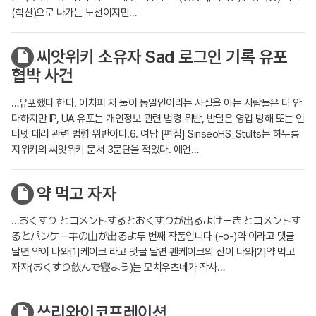
(학산)으로 나가는 노선이지만…
씨앗위키 소유자 Sad 로그인 기록 유포
협박 사건
…유포했다 한다. 어차피 저 둘이 동일인이라는 사실을 아는 사람들은 다 안
다하지만 IP, UA 유포는 개인정보 관련 법령 위반, 반달은 영업 방해 또는 인
터넷 테러 관련 법령 위반이다.6. 여담 [편집] SinseoHS_Stults는 하누릉
지위키의 씨앗위키 문서 3문단을 적었다. 예언…
약 먹고 자자
…おくすり とコメントするとおくすりが出るよけーき とコメントす
るとパンケーキの山が出るよ두 번째 작품입니다 (-o-)약 이라고 댓글
달면 약이 나와[1]케이크 라고 댓글 달면 팬케이크의 산이 나와[2]약 먹고
자자(おくすり飲んで寝よう)는 모치우츠네가 작사…
쓰리와이코프레이션