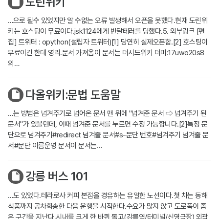
도린위키
…으로 될수 있었지만 알 수없는 오류 발생해서 오픈을 못했다.현재 도린위
키는 호스팅이 무료이다.jsk1124에게 반달테러를 당했다.5. 외부링크 [편
집] 트위터 : opython(설립자 트위터)[1] 당연히 실제오픈함.[2] 호스팅이
무료이긴 한데 영리.문서 가져옴이 문서는 더시드위키 더미:17uwo20s8
의…
다올위키:문법 도움말
…는 방법은 넘겨주기로 넘어온 문서 맨 위에 "넘겨준 문서 ⇨ 넘겨주기 된
문서"가 있을텐데, 이때 넘겨준 문서를 누르면 수정 가능합니다.[2]특정 문
단으로 넘겨주기#redirect 넘겨줄 문서#s-문단 번호#넘겨주기 넘겨줄 문
서#문단 이름운영 문서이 문서는…
강릉 버스 101
…도 있었다.테라로사 커피 본점을 경유하는 유일한 노선이다.첫 차는 동해
식품까지 공차회송한 다음 운행을 시작한다.수요가 많지 않고 도로폭이 좁
은 구간을 지난다.시내를 크게 한 바퀴 돌고(강릉역/터미널/신영극장) 외곽