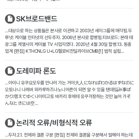
SK브로드밴드
…대상으로 하는 상품들은 본사로 이관하고 2003년 세아그룹에 매각됨.두
루넷: 케이블 인터넷의 선두주자. 2006년 본사로 합병됨.티브로드: 본래 태
광그룹 계열사의 케이블 TV 사업자였다. 2020년 4월 30일 합병.13. 동종
업계 [편집] KTHCNLG U+LG헬로비전딜라이브CMB[1] 법적 설립…
도레미파 론도
…아이니 유쿠요모두를 만나러 가는 거야大人になればわかるはずなのに
오토나니 나레바 와카루하즈나노니어른이 되면 알 수 있을 텐데悩み事ば
かり増えてゆく나야미고토 바카리 후에테 유쿠걱정하는 것만 늘어 가そ
んなときには空…
논리적 오류/비형식적 오류
…두자.2.1. 전제와 결론 구분 [편집] 전제와 결론을 구분해서 말해야 하는데