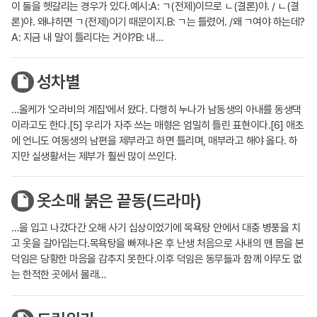
이 둘을 헷갈리는 경우가 있다.예시:A: ㄱ(전제)이므로 ㄴ(결론)야. / ㄴ(결
론)야. 왜냐하면 ㄱ(전제)이기 때문이지.B: ㄱ는 틀렸어. /왜 ㄱ여야 하는데?
A: 지금 내 말이 틀리다는 거야?B: 내…
성차별
…올케가 '오라비의 계집'에서 왔다. 다행히 누나가 남동생의 아내를 동생댁
이라고도 한다.[5] 우리가 자주 쓰는 매형은 엄밀히 틀린 표현이다.[6] 애초
에 언니도 여동생의 남편을 제부라고 하면 틀리며, 매부라고 해야 옳다. 하
지만 실생활서는 제부가 훨씬 많이 쓰인다.
옷소매 붉은 끝동(드라마)
…을 입고 나갔다간 오해 사기 십상이었기에 목욕탕 안에서 대충 병풍을 치
고 옷을 갈아입는다.목욕탕을 빠져나온 후 난생 처음으로 사내의 맨 몸을 본
덕임은 당황한 마음을 감추지 못한다.이후 덕임은 동무들과 함께 아무도 없
는 한적한 곳에서 몰래…