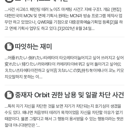
…사건 사고6.1. 페인팅 테러 노이즈 마케팅 사건7. 지배 구조1. 개요 [편집]
대한민국의 MCN 및 연예 기획사.원래는 MCN과 방송 프로그램 제작사 업
무만 하고 있었으나, QWER을 기점으로 대중문화예술기획업 등록[2]을 하
고 연예 기획사 업무도 하고 있다.[3]2021년 8월 24일…
따잇하는 재미
…어垂れたい 倒れたい타레타이 타오레타이늘어지고 싶어 쓰러지고 싶어
変れたい 帰りたい카와레타이 카에리타이바뀌고 싶어 돌아가고 싶어伝
えたい츠타에타이전하고 싶어言えないこの気持ちを이에나이 코노 키모
치오말하지 못하는 이…
중재자 Orbit 권한 남용 및 일괄 차단 사건
…특히 자기 자신을 차단한 것을 보면 자기가 차단되는지 호기심이 생겼을
수도 있다. 왜냐면 처음부터 테러가 목적이었음 자신을 차단할 이유가 없기
때문이다. 물론 그렇다고 해서 그 행동이 용서받을 수 있는 행동이라는 뜻은
절대 아니다!본인은 '…