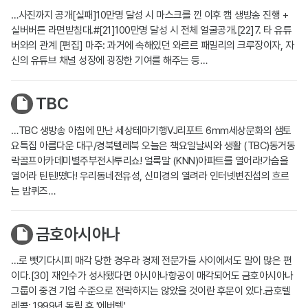
…사진까지 공개[실패]10만명 달성 시 마스크를 낀 이후 캠 생방송 진행 +
실버버튼 라면받침대.#[21]100만명 달성 시 전체 얼굴공개.[22]7. 타 유튜
버와의 관계 [편집] 마주: 과거에 속해있던 와르르 패밀리의 크루장이자, 자
신의 유튜브 채널 성장에 굉장한 기여를 해주는 등…
TBC
…TBC 생방송 아침에 만난 세상테마기행VJ리포트 6mm세상문화의 샘토
요특집 아름다운 대구/경북텔레북 오늘은 책요일날씨와 생활 (TBC)동거동
락골프아카데미별주부전사투리쇼! 얼룩말 (KNN)아파트를 열어라!가슴을
열어라 틴틴!떴다! 우리동네전유성, 신미경의 열려라 인터넷변진섭의 흐르
는 밤퀴즈…
금호아시아나
…로 뺏기다시피 매각 당한 경우라 경제 전문가들 사이에서도 말이 많은 편
이다.[30] 재인수가 성사됐다면 아시아나항공이 매각되어도 금호아시아나
그룹이 중견 기업 수준으로 전락하지는 않았을 것이란 후문이 있다.금호텔
레콤: 1999년 독립 후 '에버텔'…