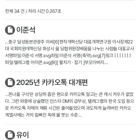
전체 34 건 / 처리 시간 0.267초
이준석
…중구 달성동본관광주 이씨[6]현직개혁신당 대표개혁연구원 이사장제22
대 국회의원개혁신당 화성시 을 당협위원장배움을 나누는 사람들 대표교사
서명파일:이준석 서명.svg파일:이준석 서명(축약).svg[7]링크 | | | | | | |
파일:텔레그램 아이콘.svg[8][ 펼치기 · 접기 ]부모아버지…
2025년 카카오톡 대개편
…돈나올 구석'은 상당히 좁은 편으로 카카오톡 말고는 큰 캐시 카우가 없었
다. 그런 와중에 상술했던 인스타 DM의 급부상, 텔레그램의 한국 도입 등으
로 카카오톡 자체의 체류 시간은 줄어들었으며 과도하게 늘려버린 카카오
계열사에는 거의 밑빠진 독에 물 붓는 수준…
유이