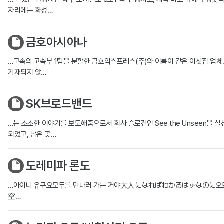
자리에는 화성…
금호아시아나
…고속의 고속부 1팀을 분할한 금호익스프레스(주)와 이름이 같은 이삿짐 업
기재되지 않…
SK브로드밴드
…는 소소한 이야기를 보도해줌으로서 회사 슬로건인 See the Unseen을 실
되었고, 남은 곳…
도레미파 론도
…아이니 유쿠요모두를 만나러 가는 거야大人になればわかるはずなのに오토
空…