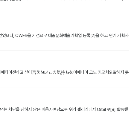
고 있었으나, QWER을 기점으로 대중문화예술기획업 등록[2]을 하고 연예 기획사
타에타이전하고 싶어言えないこの気持ちを이에나이 코노 키모치오말하지 못
 넘는 차단을 당하지 않은 이용자여담으로 위키 갤러리에서 Orbit로[8] 활동했