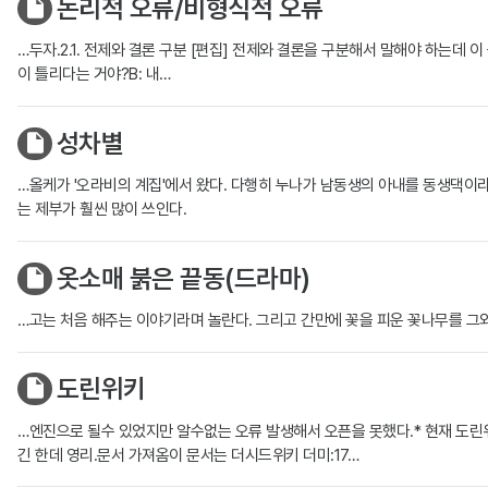
논리적 오류/비형식적 오류
…두자.2.1. 전제와 결론 구분 [편집] 전제와 결론을 구분해서 말해야 하는데 이 
이 틀리다는 거야?B: 내…
성차별
…올케가 '오라비의 계집'에서 왔다. 다행히 누나가 남동생의 아내를 동생댁이라고
는 제부가 훨씬 많이 쓰인다.
옷소매 붉은 끝동(드라마)
…고는 처음 해주는 이야기라며 놀란다. 그리고 간만에 꽃을 피운 꽃나무를 그
도린위키
…엔진으로 될수 있었지만 알수없는 오류 발생해서 오픈을 못했다.* 현재 도린위키는 
긴 한데 영리.문서 가져옴이 문서는 더시드위키 더미:17…