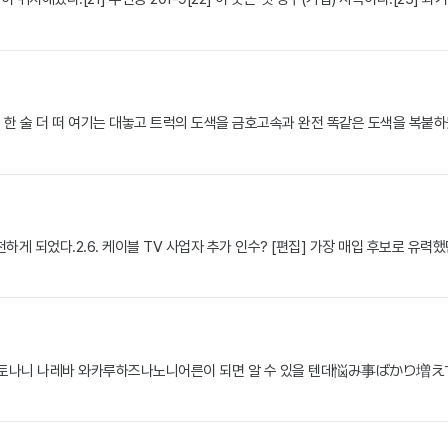
체. 한 술 더 떠 여기는 대놓고 트럭의 도색을 금호고속과 완전 똑같은 도색을
천하게 되었다.2.6. 케이블 TV 사업자 추가 인수? [편집] 가장 매입 후보로 유력
나니 나레바 와카루하즈나노니어른이 되면 알 수 있을 텐데悩み事ばかり増え