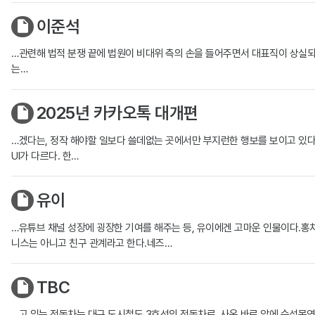
이준석
…관련해 법적 분쟁 끝에 법원이 비대위 측의 손을 들어주면서 대표직이 상실되었다.[23] 
는…
2025년 카카오톡 대개편
…겠다는, 정작 해야할 일보다 쓸데없는 곳에서만 부지런한 행보를 보이고 있
UI가 다르다. 한…
유이
…유튜브 채널 성장에 굉장한 기여를 해주는 등, 유이에겐 고마운 인물이다.홍
니스는 아니고 친구 관계라고 한다.네즈…
TBC
…고 있는 전동차는 대구 도시철도 3호선의 전동차로, 사옥 바로 앞에 수성못역이 위