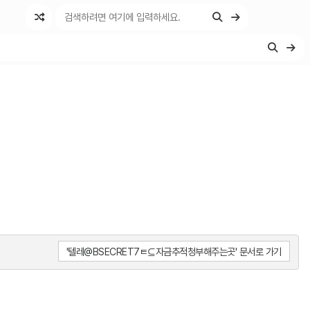
'텔레@BSECRET7ㅌ⊆자금추적청부해주는곳' 문서로 가기