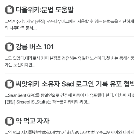
다올위키:문법 도움말
…넘겨주기1. 개요 [편집] 오픈나무마크에서 사용할 수 있는 문법들을 간단하게
의 나무마크 문서…
강릉 버스 101
…도 있었다.테라로사 커피 본점을 경유하는 유일한 노선이다.첫 차는 동해식품
가는 노선이지만…
씨앗위키 소유자 Sad 로그인 기록 유포 협
…SeanSentIGPC를 동일인으로 간주해 짜증이 나 유포했다 한다. 어차피 저
[편집] SinseoHS_Stults는 하누릉지위키의 씨앗…
약 먹고 자자
…약 먹고 자자即効性はないけれど おためしいかが？솟코오세이와 나이케레도