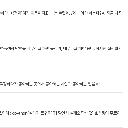
냐하면 ㄱ(전제)이기 때문이지.B: ㄱ는 틀렸어. /왜 ㄱ여야 하는데?A: 지금 내 말
도 여동생의 남편을 제부라고 하면 틀리며, 매부라고 해야 옳다. 하지만 실생활서
을 걱정하다가 좋아하는 곳에서 좋아하는 사람과 좋아하는 일을 하…
터 : opython(설립자 트위터)[1] 당연히 실제오픈함.[2] 호스팅이 무료이