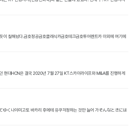
 복붙하듯이 칠해놨다.금호정공금호클래식카금호테크금호투어렌트카 이외에 여기에
했던 현대HCN은 결국 2020년 7월 27일 KT스카이라이프와 M&A를 진행하게
てゆく나야미고토 바카리 후에테 유쿠걱정하는 것만 늘어 가そんなときには