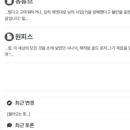
유튜브
…줬다고 고마워하거나, 감히 제멋대로 남의 사업(?)을 방해했다고 불만을 표한다
글입니다.' 밑…
원피스
…힘. 이 세상의 모든 것을 손에 넣었던 사나이, 해적왕 골드 로저.그가 죽음을
까."…
최근 변경
[불러오는 중...]
최근 토론