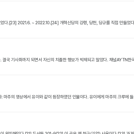
2021.6. ~ 2022.10.[24] 개혁신당의 강령, 당헌, 당규를 직접 만들었다.[25
다. 결국 기사화까지 되면서 자신의 치졸한 행보가 박제되고 말았다. 채널AYTN
챠: 마주의 영상에서 유이와 같이 등장하였던 인물이다. 유이에게 마주의 크루에 들
치해있다.[21] 두산동 201-9[22] 이 곳은 옛 청구(기업) 사옥이다.[23] 