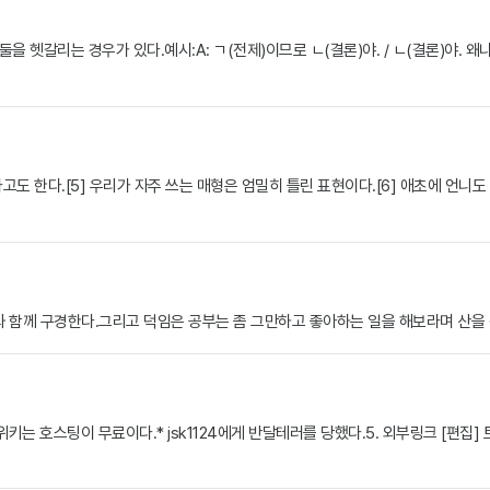
둘을 헷갈리는 경우가 있다.예시:A: ㄱ(전제)이므로 ㄴ(결론)야. / ㄴ(결론)야. 왜
도 한다.[5] 우리가 자주 쓰는 매형은 엄밀히 틀린 표현이다.[6] 애초에 언니
와 함께 구경한다.그리고 덕임은 공부는 좀 그만하고 좋아하는 일을 해보라며 산
호스팅이 무료이다.* jsk1124에게 반달테러를 당했다.5. 외부링크 [편집] 트위