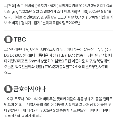
…[편집] 솔로 커버곡 [ 펼치기 · 접기 ]날짜제목링크2025년 3월 8일I'll Qui
t Singing#2025년 3월 22일텔레캐스터 비보이#[멤버쉽]2025년 8월 18
일나, 아이돌 선언#2025년 9월 6일モエチャッカファイア#[멤버쉽]콜라
보 커버곡 [ 펼치기 · 접기 ]날짜제목참여링크2025년…
TBC
…은생각펀펀TV, 오감만족창업스토리 뭐니머니꿈꾸는 운동장 두두두(Do
Do Do)365전국보다아름다운 세상 (TJB)TBC 생방송 아침에 만난 세상테
마기행VJ리포트 6mm세상문화의 샘토요특집 아름다운 대구/경북텔레북
오늘은 책요일날씨와 생활 (TBC)동거동락골프아카데미별주부전사투리
쇼!…
금호아시아나
…이후 코로나19때 그나마 버텨주던 롯데케미칼의 유동성 위기 등을 연타로
맞으며 돈 되는 계열사들의 릴레이 매도를 시작했고 그나마 상황이 좋던 롯
데렌탈은 이 때 매각되어 2025년 3월 홍콩계 사모펀드인 어피니티에쿼티
파트너스에 넘어가게 된다…