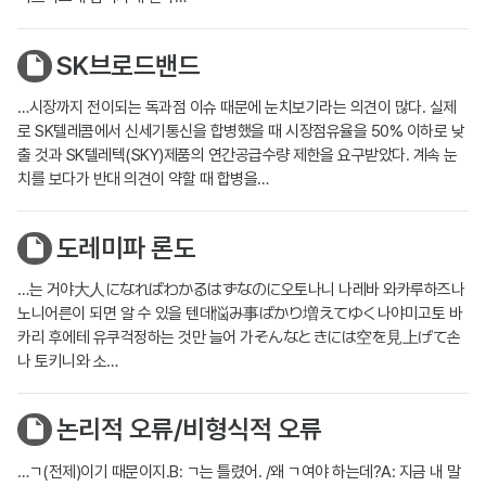
SK브로드밴드
…시장까지 전이되는 독과점 이슈 때문에 눈치보기라는 의견이 많다. 실제
로 SK텔레콤에서 신세기통신을 합병했을 때 시장점유율을 50% 이하로 낮
출 것과 SK텔레텍(SKY)제품의 연간공급수량 제한을 요구받았다. 계속 눈
치를 보다가 반대 의견이 약할 때 합병을…
도레미파 론도
…는 거야大人になればわかるはずなのに오토나니 나레바 와카루하즈나
노니어른이 되면 알 수 있을 텐데悩み事ばかり増えてゆく나야미고토 바
카리 후에테 유쿠걱정하는 것만 늘어 가そんなときには空を見上げて손
나 토키니와 소…
논리적 오류/비형식적 오류
…ㄱ(전제)이기 때문이지.B: ㄱ는 틀렸어. /왜 ㄱ여야 하는데?A: 지금 내 말