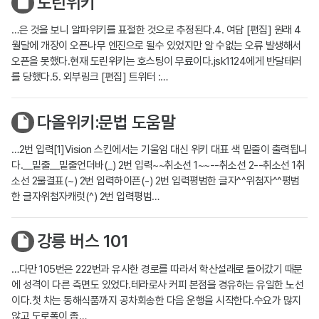
도린위키
…은 것을 보니 알파위키를 표절한 것으로 추정된다.4. 여담 [편집] 원래 4
월달에 개장이 오픈나무 엔진으로 될수 있었지만 알 수없는 오류 발생해서
오픈을 못했다.현재 도린위키는 호스팅이 무료이다.jsk1124에게 반달테러
를 당했다.5. 외부링크 [편집] 트위터 :…
다올위키:문법 도움말
…2번 입력[1]Vision 스킨에서는 기울임 대신 위키 대표 색 밑줄이 출력됩니
다.__밑줄__밑줄언더바(_) 2번 입력~~취소선 1~~--취소선 2--취소선 1취
소선 2물결표(~) 2번 입력하이픈(-) 2번 입력평범한 글자^^위첨자^^평범
한 글자위첨자캐럿(^) 2번 입력평범…
강릉 버스 101
…다만 105번은 222번과 유사한 경로를 따라서 학산설래로 들어갔기 때문
에 성격이 다른 측면도 있었다.테라로사 커피 본점을 경유하는 유일한 노선
이다.첫 차는 동해식품까지 공차회송한 다음 운행을 시작한다.수요가 많지
않고 도로폭이 좁…