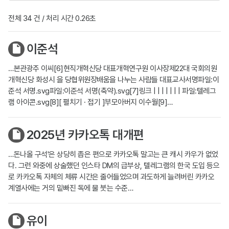
전체 34 건 / 처리 시간 0.26초
이준석
…본관광주 이씨[6]현직개혁신당 대표개혁연구원 이사장제22대 국회의원
개혁신당 화성시 을 당협위원장배움을 나누는 사람들 대표교사서명파일:이
준석 서명.svg파일:이준석 서명(축약).svg[7]링크 | | | | | | | 파일:텔레그
램 아이콘.svg[8][ 펼치기 · 접기 ]부모아버지 이수월[9]…
2025년 카카오톡 대개편
…돈나올 구석'은 상당히 좁은 편으로 카카오톡 말고는 큰 캐시 카우가 없었
다. 그런 와중에 상술했던 인스타 DM의 급부상, 텔레그램의 한국 도입 등으
로 카카오톡 자체의 체류 시간은 줄어들었으며 과도하게 늘려버린 카카오
계열사에는 거의 밑빠진 독에 물 붓는 수준…
유이