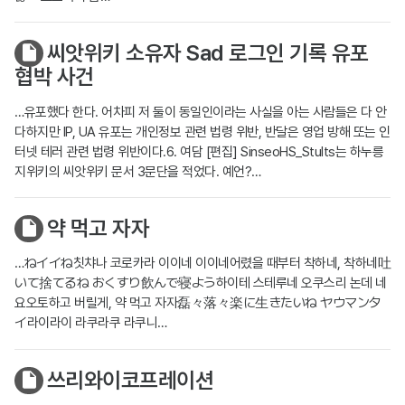
씨앗위키 소유자 Sad 로그인 기록 유포
협박 사건
…유포했다 한다. 어차피 저 둘이 동일인이라는 사실을 아는 사람들은 다 안
다하지만 IP, UA 유포는 개인정보 관련 법령 위반, 반달은 영업 방해 또는 인
터넷 테러 관련 법령 위반이다.6. 여담 [편집] SinseoHS_Stults는 하누릉
지위키의 씨앗위키 문서 3문단을 적었다. 예언?…
약 먹고 자자
…ねイイね칫챠나 코로카라 이이네 이이네어렸을 때부터 착하네, 착하네吐
いて捨てるね おくすり飲んで寝よう하이테 스테루네 오쿠스리 논데 네
요오토하고 버릴게, 약 먹고 자자磊々落々楽に生きたいね ヤウマンタ
イ라이라이 라쿠라쿠 라쿠니…
쓰리와이코프레이션