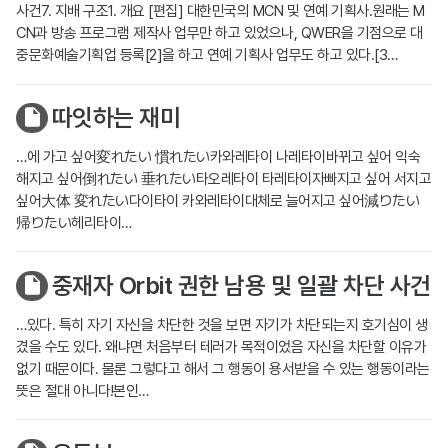
사건7. 지배 구조1. 개요 [편집] 대한민국의 MCN 및 연예 기획사.원래는 M
CN과 방송 프로그램 제작사 업무만 하고 있었으나, QWER을 기점으로 대
중문화예술기획업 등록[2]을 하고 연예 기획사 업무도 하고 있다.[3…
따잇하는 재미
…에 가고 싶어変れたい 慣れたい카와레타이 나레타이바뀌고 싶어 익숙
해지고 싶어倒れたい 垂れたい타오레타이 타레타이자빠지고 싶어 서지고
싶어大体 変れたい다이타이 카와레타이대체로 늘어지고 싶어減りたい
帰りたい헤리타이…
중재자 Orbit 권한 남용 및 일괄 차단 사건
…있다. 특히 자기 자신을 차단한 것을 보면 자기가 차단되는지 호기심이 생
겼을 수도 있다. 왜냐면 처음부터 테러가 목적이었음 자신을 차단할 이유가
없기 때문이다. 물론 그렇다고 해서 그 행동이 용서받을 수 있는 행동이라는
뜻은 절대 아니다!본인…