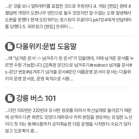
…은 것을 보니 알파위키를 표절한 것으로 추정된다.4. 여담 [편집] 원래 4
월달에 개장이 오픈나무 엔진으로 될수 있었지만 알 수없는 오류 발생해서
오픈을 못했다.현재 도린위키는 호스팅이 무료이다.jsk1124에게 반달테러
를 당했다.5. 외부링크 [편집] 트위터 :…
다올위키:문법 도움말
…에 "넘겨준 문서 ⇨ 넘겨주기 된 문서"가 있을텐데, 이때 넘겨준 문서를 누
르면 수정 가능합니다.[2]특정 문단으로 넘겨주기#redirect 넘겨줄 문서#
s-문단 번호#넘겨주기 넘겨줄 문서#문단 이름운영 문서이 문서는 다올위
키의 운영 문서로, 운영 목적으로 사용…
강릉 버스 101
…다만 105번은 222번과 유사한 경로를 따라서 학산설래로 들어갔기 때문
에 성격이 다른 측면도 있었다.테라로사 커피 본점을 경유하는 유일한 노선
이다.첫 차는 동해식품까지 공차회송한 다음 운행을 시작한다.수요가 많지
않고 도로폭이 좁…