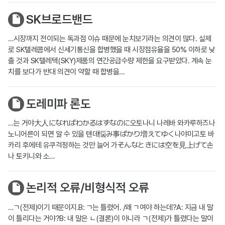
SK브로드밴드
…시장까지 전이되는 독과점 이슈 때문에 눈치보기라는 의견이 많다. 실제
로 SK텔레콤에서 신세기통신을 합병했을 때 시장점유율을 50% 이하로 낮
출 것과 SK텔레텍(SKY)제품의 연간공급수량 제한을 요구받았다. 계속 눈
치를 보다가 반대 의견이 약할 때 합병을…
도레미파 론도
…는 거야大人になればわかるはずなのに오토나니 나레바 와카루하즈나
노니어른이 되면 알 수 있을 텐데悩み事ばかり増えてゆく나야미고토 바
카리 후에테 유쿠걱정하는 것만 늘어 가そんなときには空を見上げて손
나 토키니와 소…
논리적 오류/비형식적 오류
…ㄱ(전제)이기 때문이지.B: ㄱ는 틀렸어. /왜 ㄱ여야 하는데?A: 지금 내 말
이 틀리다는 거야?B: 내 말은 ㄴ(결론)이 아니라 ㄱ(전제)가 틀렸다는 말이