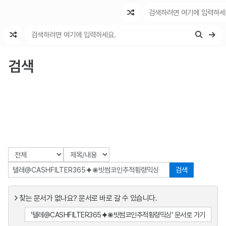
최근 변경
최근 토론
특수 기능
검색
검색
찾는 문서가 없나요? 문서로 바로 갈 수 있습니다.
'텔레@CASHFILTER365⯌✺빗썸코인추적횡령믹싱' 문서로 가기