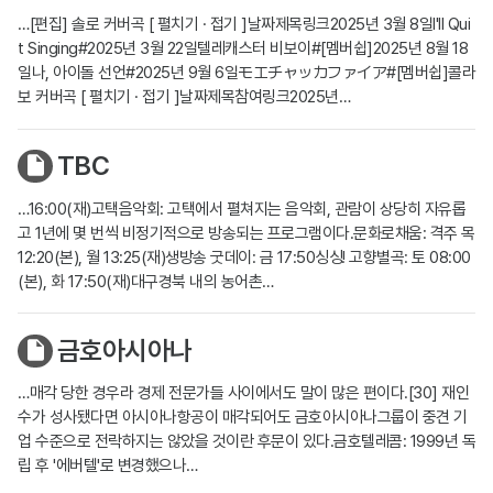
…[편집] 솔로 커버곡 [ 펼치기 · 접기 ]날짜제목링크2025년 3월 8일I'll Qui
t Singing#2025년 3월 22일텔레캐스터 비보이#[멤버쉽]2025년 8월 18
일나, 아이돌 선언#2025년 9월 6일モエチャッカファイア#[멤버쉽]콜라
보 커버곡 [ 펼치기 · 접기 ]날짜제목참여링크2025년…
TBC
…16:00(재)고택음악회: 고택에서 펼쳐지는 음악회, 관람이 상당히 자유롭
고 1년에 몇 번씩 비정기적으로 방송되는 프로그램이다.문화로채움: 격주 목
12:20(본), 월 13:25(재)생방송 굿데이: 금 17:50싱싱! 고향별곡: 토 08:00
(본), 화 17:50(재)대구경북 내의 농어촌…
금호아시아나
…매각 당한 경우라 경제 전문가들 사이에서도 말이 많은 편이다.[30] 재인
수가 성사됐다면 아시아나항공이 매각되어도 금호아시아나그룹이 중견 기
업 수준으로 전락하지는 않았을 것이란 후문이 있다.금호텔레콤: 1999년 독
립 후 '에버텔'로 변경했으나…