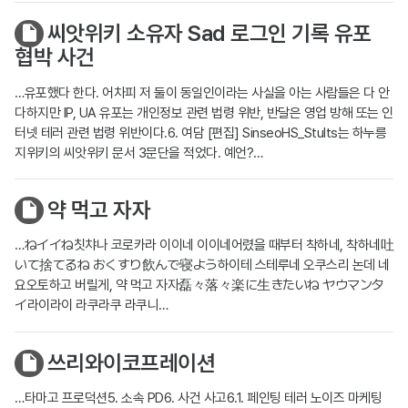
씨앗위키 소유자 Sad 로그인 기록 유포
협박 사건
…유포했다 한다. 어차피 저 둘이 동일인이라는 사실을 아는 사람들은 다 안
다하지만 IP, UA 유포는 개인정보 관련 법령 위반, 반달은 영업 방해 또는 인
터넷 테러 관련 법령 위반이다.6. 여담 [편집] SinseoHS_Stults는 하누릉
지위키의 씨앗위키 문서 3문단을 적었다. 예언?…
약 먹고 자자
…ねイイね칫챠나 코로카라 이이네 이이네어렸을 때부터 착하네, 착하네吐
いて捨てるね おくすり飲んで寝よう하이테 스테루네 오쿠스리 논데 네
요오토하고 버릴게, 약 먹고 자자磊々落々楽に生きたいね ヤウマンタ
イ라이라이 라쿠라쿠 라쿠니…
쓰리와이코프레이션
…타마고 프로덕션5. 소속 PD6. 사건 사고6.1. 페인팅 테러 노이즈 마케팅