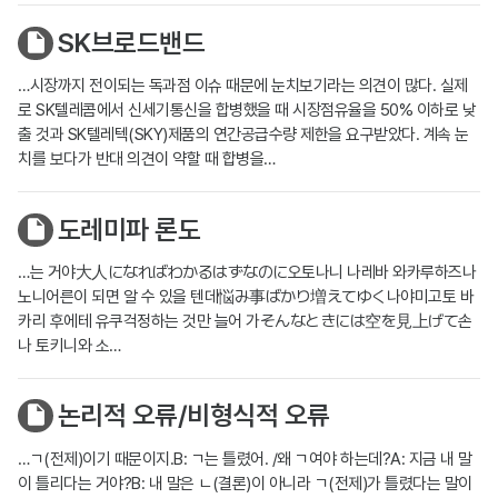
SK브로드밴드
…시장까지 전이되는 독과점 이슈 때문에 눈치보기라는 의견이 많다. 실제
로 SK텔레콤에서 신세기통신을 합병했을 때 시장점유율을 50% 이하로 낮
출 것과 SK텔레텍(SKY)제품의 연간공급수량 제한을 요구받았다. 계속 눈
치를 보다가 반대 의견이 약할 때 합병을…
도레미파 론도
…는 거야大人になればわかるはずなのに오토나니 나레바 와카루하즈나
노니어른이 되면 알 수 있을 텐데悩み事ばかり増えてゆく나야미고토 바
카리 후에테 유쿠걱정하는 것만 늘어 가そんなときには空を見上げて손
나 토키니와 소…
논리적 오류/비형식적 오류
…ㄱ(전제)이기 때문이지.B: ㄱ는 틀렸어. /왜 ㄱ여야 하는데?A: 지금 내 말
이 틀리다는 거야?B: 내 말은 ㄴ(결론)이 아니라 ㄱ(전제)가 틀렸다는 말이