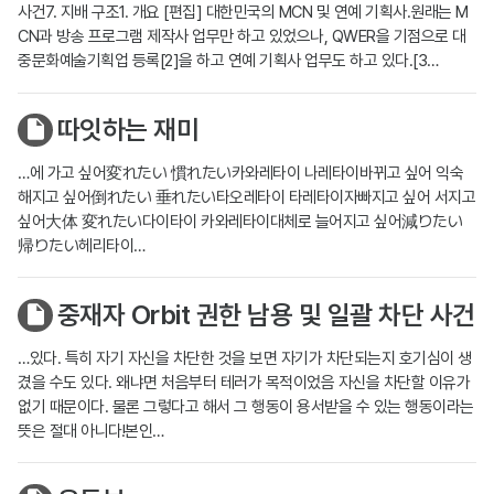
사건7. 지배 구조1. 개요 [편집] 대한민국의 MCN 및 연예 기획사.원래는 M
CN과 방송 프로그램 제작사 업무만 하고 있었으나, QWER을 기점으로 대
중문화예술기획업 등록[2]을 하고 연예 기획사 업무도 하고 있다.[3…
따잇하는 재미
…에 가고 싶어変れたい 慣れたい카와레타이 나레타이바뀌고 싶어 익숙
해지고 싶어倒れたい 垂れたい타오레타이 타레타이자빠지고 싶어 서지고
싶어大体 変れたい다이타이 카와레타이대체로 늘어지고 싶어減りたい
帰りたい헤리타이…
중재자 Orbit 권한 남용 및 일괄 차단 사건
…있다. 특히 자기 자신을 차단한 것을 보면 자기가 차단되는지 호기심이 생
겼을 수도 있다. 왜냐면 처음부터 테러가 목적이었음 자신을 차단할 이유가
없기 때문이다. 물론 그렇다고 해서 그 행동이 용서받을 수 있는 행동이라는
뜻은 절대 아니다!본인…