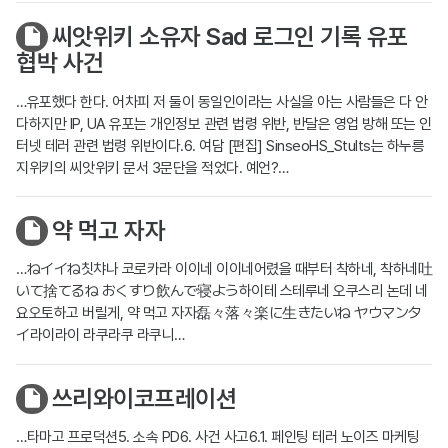
씨앗위키 소유자 Sad 로그인 기록 유포
협박 사건
…유포했다 한다. 어차피 저 둘이 동일인이라는 사실을 아는 사람들은 다 안
다하지만 IP, UA 유포는 개인정보 관련 법령 위반, 반달은 영업 방해 또는 인
터넷 테러 관련 법령 위반이다.6. 여담 [편집] SinseoHS_Stults는 하누릉
지위키의 씨앗위키 문서 3문단을 적었다. 예언?…
약 먹고 자자
…ねイイね칫챠나 코로카라 이이네 이이네어렸을 때부터 착하네, 착하네吐
いて捨てるね おくすり飲んで寝よう하이테 스테루네 오쿠스리 논데 네
요오토하고 버릴게, 약 먹고 자자磊々落々楽に生きたいね ヤウマンタ
イ라이라이 라쿠라쿠 라쿠니…
쓰리와이코프레이션
…타마고 프로덕션5. 소속 PD6. 사건 사고6.1. 페인팅 테러 노이즈 마케팅