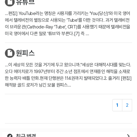
유튜브
…편집] YouTube라는 명칭은 사용자를 가리키는 'You(당신)'와 미국 영어
에서 텔레비전의 별칭으로 사용되는 'Tube'를 더한 것이다. 과거 텔레비전
이 브라운관(Cathode-Ray 'Tube', CRT)를 사용했기 때문에 텔레비전을
미국 영어에서 다른 말로 '튜브'라 부른다.[7] 즉 …
원피스
…이 세상의 모든 것을 거기에 두고 왔으니까."세상은 대해적시대를 맞는다.
오다 에이치로가 1997년부터 주간 소년 점프에서 연재중인 해적을 소재로
한 능력자 배틀 만화.현재 단행본은 114권까지 발매되었다.2. 줄거리 [편집]
해적왕 골드 로저가 남긴 보물 원피스…
1
2
최근 변경