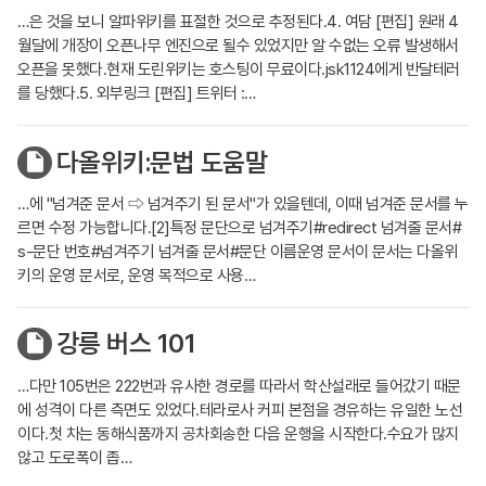
…은 것을 보니 알파위키를 표절한 것으로 추정된다.4. 여담 [편집] 원래 4
월달에 개장이 오픈나무 엔진으로 될수 있었지만 알 수없는 오류 발생해서
오픈을 못했다.현재 도린위키는 호스팅이 무료이다.jsk1124에게 반달테러
를 당했다.5. 외부링크 [편집] 트위터 :…
다올위키:문법 도움말
…에 "넘겨준 문서 ⇨ 넘겨주기 된 문서"가 있을텐데, 이때 넘겨준 문서를 누
르면 수정 가능합니다.[2]특정 문단으로 넘겨주기#redirect 넘겨줄 문서#
s-문단 번호#넘겨주기 넘겨줄 문서#문단 이름운영 문서이 문서는 다올위
키의 운영 문서로, 운영 목적으로 사용…
강릉 버스 101
…다만 105번은 222번과 유사한 경로를 따라서 학산설래로 들어갔기 때문
에 성격이 다른 측면도 있었다.테라로사 커피 본점을 경유하는 유일한 노선
이다.첫 차는 동해식품까지 공차회송한 다음 운행을 시작한다.수요가 많지
않고 도로폭이 좁…