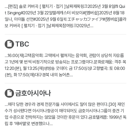
…[편집] 솔로 커버곡 [ 펼치기 · 접기 ]날짜제목링크2025년 3월 8일I'll Qui
t Singing#2025년 3월 22일텔레캐스터 비보이#[멤버쉽]2025년 8월 18
일나, 아이돌 선언#2025년 9월 6일モエチャッカファイア#[멤버쉽]콜라
보 커버곡 [ 펼치기 · 접기 ]날짜제목참여링크2025년…
TBC
…16:00(재)고택음악회: 고택에서 펼쳐지는 음악회, 관람이 상당히 자유롭
고 1년에 몇 번씩 비정기적으로 방송되는 프로그램이다.문화로채움: 격주 목
12:20(본), 월 13:25(재)생방송 굿데이: 금 17:50싱싱! 고향별곡: 토 08:00
(본), 화 17:50(재)대구경북 내의 농어촌…
금호아시아나
…매각 당한 경우라 경제 전문가들 사이에서도 말이 많은 편이다.[30] 재인
수가 성사됐다면 아시아나항공이 매각되어도 금호아시아나그룹이 중견 기
업 수준으로 전락하지는 않았을 것이란 후문이 있다.금호텔레콤: 1999년 독
립 후 '에버텔'로 변경했으나…