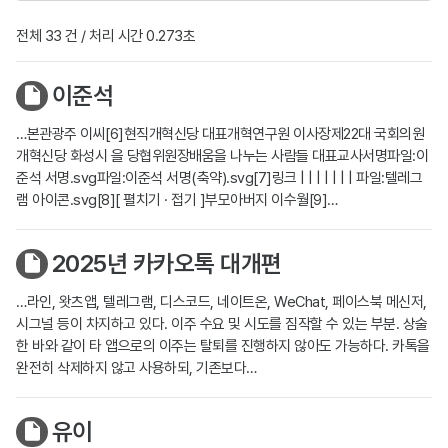
전체 33 건 / 처리 시간 0.273초
이준석
…본관광주 이씨[6]현직개혁신당 대표개혁연구원 이사장제22대 국회의원
개혁신당 화성시 을 당협위원장배움을 나누는 사람들 대표교사서명파일:이
준석 서명.svg파일:이준석 서명(축약).svg[7]링크 | | | | | | | 파일:텔레그
램 아이콘.svg[8][ 펼치기 · 접기 ]부모아버지 이수월[9]…
2025년 카카오톡 대개편
…라인, 왓츠앱, 텔레그램, 디스코드, 네이트온, WeChat, 페이스북 메신저,
시그널 등이 차지하고 있다. 이주 수요 및 시도를 짐작할 수 있는 부분. 상술
한 바와 같이 타 앱으로의 이주는 탈퇴를 진행하지 않아도 가능하다. 카톡을
완전히 삭제하지 않고 사용하되, 기존보다…
유이