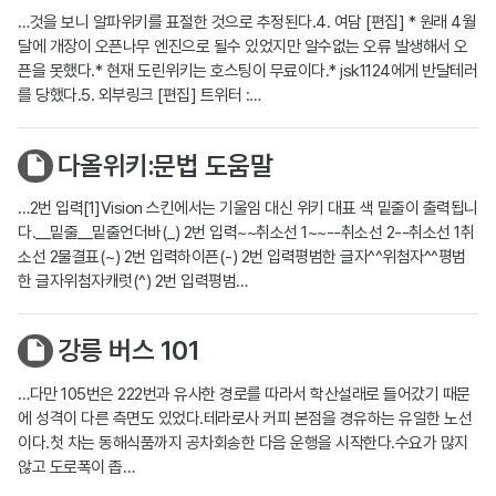
…것을 보니 알파위키를 표절한 것으로 추정된다.4. 여담 [편집] * 원래 4월
달에 개장이 오픈나무 엔진으로 될수 있었지만 알수없는 오류 발생해서 오
픈을 못했다.* 현재 도린위키는 호스팅이 무료이다.* jsk1124에게 반달테러
를 당했다.5. 외부링크 [편집] 트위터 :…
다올위키:문법 도움말
…2번 입력[1]Vision 스킨에서는 기울임 대신 위키 대표 색 밑줄이 출력됩니
다.__밑줄__밑줄언더바(_) 2번 입력~~취소선 1~~--취소선 2--취소선 1취
소선 2물결표(~) 2번 입력하이픈(-) 2번 입력평범한 글자^^위첨자^^평범
한 글자위첨자캐럿(^) 2번 입력평범…
강릉 버스 101
…다만 105번은 222번과 유사한 경로를 따라서 학산설래로 들어갔기 때문
에 성격이 다른 측면도 있었다.테라로사 커피 본점을 경유하는 유일한 노선
이다.첫 차는 동해식품까지 공차회송한 다음 운행을 시작한다.수요가 많지
않고 도로폭이 좁…