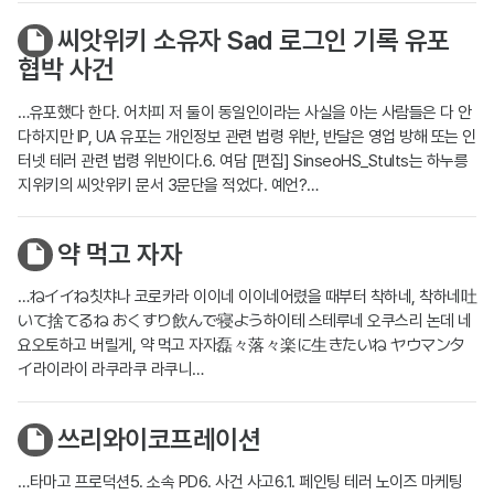
씨앗위키 소유자 Sad 로그인 기록 유포
협박 사건
…유포했다 한다. 어차피 저 둘이 동일인이라는 사실을 아는 사람들은 다 안
다하지만 IP, UA 유포는 개인정보 관련 법령 위반, 반달은 영업 방해 또는 인
터넷 테러 관련 법령 위반이다.6. 여담 [편집] SinseoHS_Stults는 하누릉
지위키의 씨앗위키 문서 3문단을 적었다. 예언?…
약 먹고 자자
…ねイイね칫챠나 코로카라 이이네 이이네어렸을 때부터 착하네, 착하네吐
いて捨てるね おくすり飲んで寝よう하이테 스테루네 오쿠스리 논데 네
요오토하고 버릴게, 약 먹고 자자磊々落々楽に生きたいね ヤウマンタ
イ라이라이 라쿠라쿠 라쿠니…
쓰리와이코프레이션
…타마고 프로덕션5. 소속 PD6. 사건 사고6.1. 페인팅 테러 노이즈 마케팅