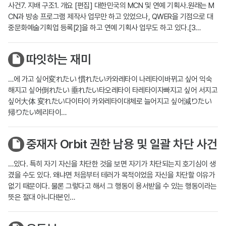
사건7. 지배 구조1. 개요 [편집] 대한민국의 MCN 및 연예 기획사.원래는 M
CN과 방송 프로그램 제작사 업무만 하고 있었으나, QWER을 기점으로 대
중문화예술기획업 등록[2]을 하고 연예 기획사 업무도 하고 있다.[3…
따잇하는 재미
…에 가고 싶어変れたい 慣れたい카와레타이 나레타이바뀌고 싶어 익숙
해지고 싶어倒れたい 垂れたい타오레타이 타레타이자빠지고 싶어 서지고
싶어大体 変れたい다이타이 카와레타이대체로 늘어지고 싶어減りたい
帰りたい헤리타이…
중재자 Orbit 권한 남용 및 일괄 차단 사건
…있다. 특히 자기 자신을 차단한 것을 보면 자기가 차단되는지 호기심이 생
겼을 수도 있다. 왜냐면 처음부터 테러가 목적이었음 자신을 차단할 이유가
없기 때문이다. 물론 그렇다고 해서 그 행동이 용서받을 수 있는 행동이라는
뜻은 절대 아니다!본인…