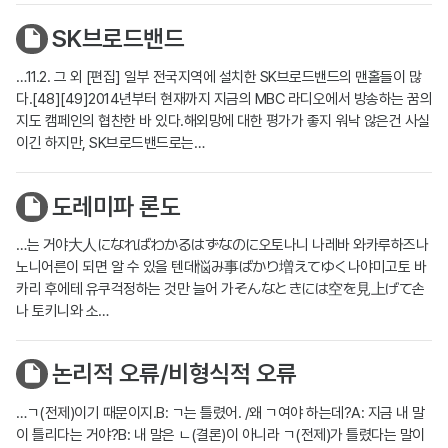
SK브로드밴드
…11.2. 그 외 [편집] 일부 전국지역에 설치한 SK브로드밴드의 맨홀들이 많
다.[48][49]2014년부터 현재까지 지금의 MBC 라디오에서 방송하는 꿈의
지도 캠페인의 협찬한 바 있다.해외망에 대한 평가가 좋지 워낙 않은건 사실
이긴 하지만, SK브로드밴드로는…
도레미파 론도
…는 거야大人になればわかるはずなのに오토나니 나레바 와카루하즈나
노니어른이 되면 알 수 있을 텐데悩み事ばかり増えてゆく나야미고토 바
카리 후에테 유쿠걱정하는 것만 늘어 가そんなときには空を見上げて손
나 토키니와 소…
논리적 오류/비형식적 오류
…ㄱ(전제)이기 때문이지.B: ㄱ는 틀렸어. /왜 ㄱ여야 하는데?A: 지금 내 말
이 틀리다는 거야?B: 내 말은 ㄴ(결론)이 아니라 ㄱ(전제)가 틀렸다는 말이