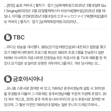
…[편집] 솔로 커버곡 [ 펼치기 · 접기 ]날짜제목링크2025년 3월 8일I'll Qui
t Singing#2025년 3월 22일텔레캐스터 비보이#[멤버쉽]2025년 8월 18
일나, 아이돌 선언#2025년 9월 6일モエチャッカファイア#[멤버쉽]콜라
보 커버곡 [ 펼치기 · 접기 ]날짜제목참여링크2025년…
TBC
…라디오 방송을 개시했다. SBS(모기업:태영건설)와 네트워크 협정을 맺고
있기 때문에 대부분의 프로그램 편성은 SBS의 프로그램을 전송한다.일본
테레비 아사히의 히로시마현 민영방송국인 히로시마 홈 TV와 제휴를 한 적
있다.모기업은 보일러로 유명한 귀뚜라미그룹이다. 개국 당시에는 모…
금호아시아나
…유니폼 스폰서로 참여한 바 있고, 1995년 광주비엔날레 설립 시 30억원
을 후원함과 더불어 그 이후에도 광주비엔날레를 꾸준히 지원해 주었다. 20
12 여수 엑스포, 2015 광주 하계 유니버시아드의 공식 후원사로 참여한 바
있으며, 그 훨씬 이전인 1990년대 말에는 일본 주니치 드래곤즈에서…