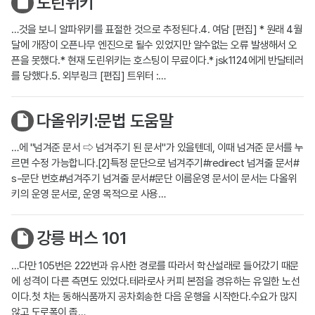
도린위키
…것을 보니 알파위키를 표절한 것으로 추정된다.4. 여담 [편집] * 원래 4월
달에 개장이 오픈나무 엔진으로 될수 있었지만 알수없는 오류 발생해서 오
픈을 못했다.* 현재 도린위키는 호스팅이 무료이다.* jsk1124에게 반달테러
를 당했다.5. 외부링크 [편집] 트위터 :…
다올위키:문법 도움말
…에 "넘겨준 문서 ⇨ 넘겨주기 된 문서"가 있을텐데, 이때 넘겨준 문서를 누
르면 수정 가능합니다.[2]특정 문단으로 넘겨주기#redirect 넘겨줄 문서#
s-문단 번호#넘겨주기 넘겨줄 문서#문단 이름운영 문서이 문서는 다올위
키의 운영 문서로, 운영 목적으로 사용…
강릉 버스 101
…다만 105번은 222번과 유사한 경로를 따라서 학산설래로 들어갔기 때문
에 성격이 다른 측면도 있었다.테라로사 커피 본점을 경유하는 유일한 노선
이다.첫 차는 동해식품까지 공차회송한 다음 운행을 시작한다.수요가 많지
않고 도로폭이 좁…