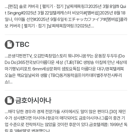
…[편집] 솔로 커버곡 [ 펼치기 · 접기 ]날짜제목링크2025년 3월 8일I'll Qui
t Singing#2025년 3월 22일텔레캐스터 비보이#[멤버쉽]2025년 8월 18
일나, 아이돌 선언#2025년 9월 6일モエチャッカファイア#[멤버쉽]콜라
보 커버곡 [ 펼치기 · 접기 ]날짜제목참여링크2025년…
TBC
…은생각펀펀TV, 오감만족창업스토리 뭐니머니꿈꾸는 운동장 두두두(Do
Do Do)365전국보다아름다운 세상 (TJB)TBC 생방송 아침에 만난 세상테
마기행VJ리포트 6mm세상문화의 샘토요특집 아름다운 대구/경북텔레북
오늘은 책요일날씨와 생활 (TBC)동거동락골프아카데미별주부전사투리
쇼!…
금호아시아나
…매각 당한 경우라 경제 전문가들 사이에서도 말이 많은 편이다.[30] 재인
수가 성사됐다면 아시아나항공이 매각되어도 금호아시아나그룹이 중견 기
업 수준으로 전락하지는 않았을 것이란 후문이 있다.금호텔레콤: 1999년 독
립 후 '에버텔'로 변경했으나…