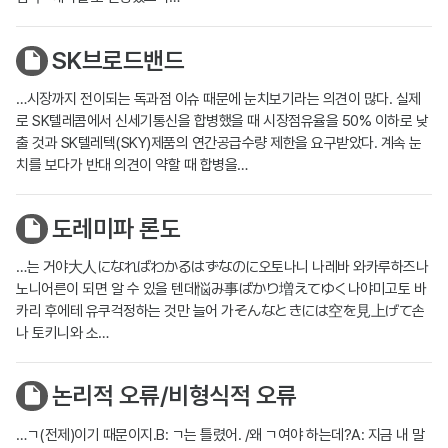
SK브로드밴드
…시장까지 전이되는 독과점 이슈 때문에 눈치보기라는 의견이 많다. 실제
로 SK텔레콤에서 신세기통신을 합병했을 때 시장점유율을 50% 이하로 낮
출 것과 SK텔레텍(SKY)제품의 연간공급수량 제한을 요구받았다. 계속 눈
치를 보다가 반대 의견이 약할 때 합병을…
도레미파 론도
…는 거야大人になればわかるはずなのに오토나니 나레바 와카루하즈나
노니어른이 되면 알 수 있을 텐데悩み事ばかり増えてゆく나야미고토 바
카리 후에테 유쿠걱정하는 것만 늘어 가そんなときには空を見上げて손
나 토키니와 소…
논리적 오류/비형식적 오류
…ㄱ(전제)이기 때문이지.B: ㄱ는 틀렸어. /왜 ㄱ여야 하는데?A: 지금 내 말