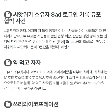
씨앗위키 소유자 Sad 로그인 기록 유포
협박 사건
…유포했다 한다. 어차피 저 둘이 동일인이라는 사실을 아는 사람들은 다 안
다하지만 IP, UA 유포는 개인정보 관련 법령 위반, 반달은 영업 방해 또는 인
터넷 테러 관련 법령 위반이다.6. 여담 [편집] SinseoHS_Stults는 하누릉
지위키의 씨앗위키 문서 3문단을 적었다. 예언?…
약 먹고 자자
…ねイイね칫챠나 코로카라 이이네 이이네어렸을 때부터 착하네, 착하네吐
いて捨てるね おくすり飲んで寝よう하이테 스테루네 오쿠스리 논데 네
요오토하고 버릴게, 약 먹고 자자磊々落々楽に生きたいね ヤウマンタ
イ라이라이 라쿠라쿠 라쿠니…
쓰리와이코프레이션