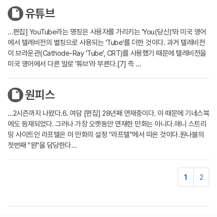
유튜브
…편집] YouTube라는 명칭은 사용자를 가리키는 'You(당신)'와 미국 영어
에서 텔레비전의 별칭으로 사용되는 'Tube'를 더한 것이다. 과거 텔레비전
이 브라운관(Cathode-Ray 'Tube', CRT)를 사용했기 때문에 텔레비전을
미국 영어에서 다른 말로 '튜브'라 부른다.[7] 즉 …
원피스
…2시즌까지 나왔다.6. 여담 [편집] 28년째 연재중이다. 이 때문에 기네스북
에도 등재되었다. 그러나 가장 오랫동안 연재한 만화는 아니다.애니 스트리
밍 사이트인 라프텔은 이 만화의 설정 "라프텔"에서 따온 것이다.원나블의
첫번째 "원"을 담당한다…
1
2