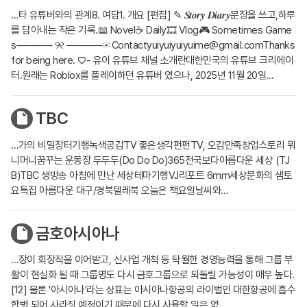
…타 유튜버와의 관계8. 여담1. 개요 [편집] ✎ 𝑺𝒕𝒐𝒓𝒚 𝑫𝒊𝒂𝒓𝒚문장을 쓰고,하루
를 담아내는 작은 기록.📖 Novel☕ Daily🎞 Vlog🎮 Sometimes Game
s───── ୨୧ ─────✉︎
Contactyuiyuiyuiyuime@gmail.comThanks
for being here. ♡- 유이 유튜브 채널 소개란대한민국의 유튜브 크리에이
터.원래는 Roblox를 플레이하던 유튜버 였으나, 2025년 11월 20일…
TBC
…가의 비밀장터기행녹색공감TV 좋은생각펀펀TV, 오감만족창업스토리 뭐
니머니꿈꾸는 운동장 두두두(Do Do Do)365전국보다아름다운 세상 (TJ
B)TBC 생방송 아침에 만난 세상테마기행VJ리포트 6mm세상문화의 샘토
요특집 아름다운 대구/경북텔레북 오늘은 책요일날씨와…
금호아시아나
…장이 회장직을 이어받고, 신사업 개척 등 탁월한 경영능력을 통해 그룹 부
활이 현실화 될 때 그룹명도 다시 금호그룹으로 되돌릴 가능성이 매우 높다.
[12] 물론 '아시아나'라는 상표는 아시아나항공의 라이벌인 대한항공에 흡수
합병 되어 사라질 예정이기 때문에 다시 사용할 일은 없…