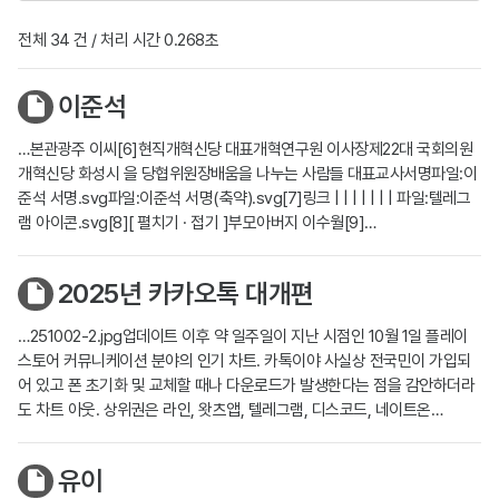
전체 34 건 / 처리 시간 0.268초
이준석
…본관광주 이씨[6]현직개혁신당 대표개혁연구원 이사장제22대 국회의원
개혁신당 화성시 을 당협위원장배움을 나누는 사람들 대표교사서명파일:이
준석 서명.svg파일:이준석 서명(축약).svg[7]링크 | | | | | | | 파일:텔레그
램 아이콘.svg[8][ 펼치기 · 접기 ]부모아버지 이수월[9]…
2025년 카카오톡 대개편
…251002-2.jpg업데이트 이후 약 일주일이 지난 시점인 10월 1일 플레이
스토어 커뮤니케이션 분야의 인기 차트. 카톡이야 사실상 전국민이 가입되
어 있고 폰 초기화 및 교체할 때나 다운로드가 발생한다는 점을 감안하더라
도 차트 아웃. 상위권은 라인, 왓츠앱, 텔레그램, 디스코드, 네이트온…
유이