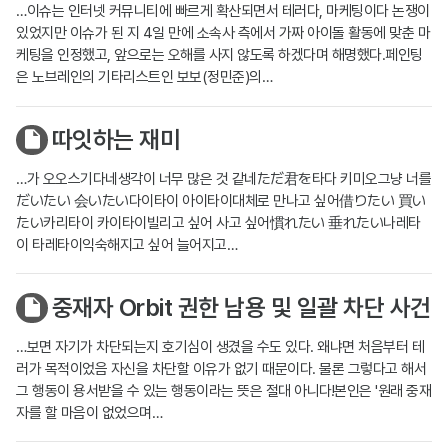
…이슈는 인터넷 커뮤니티에 빠르게 확산되면서 테러다, 마케팅이다 논쟁이
있었지만 이슈가 된 지 4일 만에 소속사 측에서 가짜 아이돌 활동에 맞춘 마
케팅을 인정했고, 앞으로는 오해를 사지 않도록 하겠다며 해명했다.페인팅
은 노브레인의 기타리스트인 보보(정민준)의…
따잇하는 재미
…가 오오스기다네생각이 너무 많은 것 같네ただ君を타다 키미오그냥 너를
だいたい 会いたい다이타이 아이타이대체로 만나고 싶어借りたい 買い
たい카리타이 카이타이빌리고 싶어 사고 싶어慣れたい 垂れたい나레타
이 타레타이익숙해지고 싶어 늘어지고…
중재자 Orbit 권한 남용 및 일괄 차단 사건
…보면 자기가 차단되는지 호기심이 생겼을 수도 있다. 왜냐면 처음부터 테
러가 목적이었음 자신을 차단할 이유가 없기 때문이다. 물론 그렇다고 해서
그 행동이 용서받을 수 있는 행동이라는 뜻은 절대 아니다!본인은 '원래 중재
자를 할 마음이 없었으며…