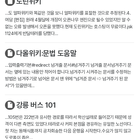
도린위키
…도 알파위키와 똑같은 것을 보니 알파위키를 표절한 것으로 추정된다.4.
여담 [편집] 원래 4월달에 개장이 오픈나무 엔진으로 될수 있었지만 알 수
없는 오류 발생해서 오픈을 못했다.현재 도린위키는 호스팅이 무료이다.jsk
1124에게 반달테러를 당했다…
다올위키:문법 도움말
…입력출력기본#redirect 넘겨줄 문서#넘겨주기 넘겨줄 문서넘겨주기 문
서는 옆에 있는 내용만 적어야 합니다.넘겨주기 시켜주는 문서를 수정하는
방법은 넘겨주기로 넘어온 문서 맨 위에 "넘겨준 문서 ⇨ 넘겨주기 된 문
서"가 있을텐데…
강릉 버스 101
…105번은 222번과 유사한 경로를 따라서 학산설래로 들어갔기 때문에 성
격이 다른 측면도 있었다.테라로사 커피 본점을 경유하는 유일한 노선이다.
첫 차는 동해식품까지 공차회송한 다음 운행을 시작한다.수요가 많지 않고
도로폭이 좁은…