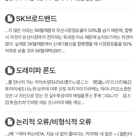
SK브로드밴드
…지 않은 이유는 SK텔레콤의 무선시장점유율이 50%를 넘기 때문에, 합병
시 이것이 유선시장까지 전이되는 독과점 이슈 때문에 눈치보기라는 의견이
많다. 실제로 SK텔레콤에서 신세기통신을 합병했을 때 시장점유율을 50%
이하로 낮출 것과 SK텔레텍(SKY…
도레미파 론도
…를 만나러 가는 거야大切なのは僕でいること 間違いだらけの毎日
を타이세츠나노와 보쿠데 이루 코토 마치가이 다라케노 마이니치오소중한
것은 나 자신으로 있는 것 실수투성이의 매일을手と手をつないで 目と
目を合わせて테토 테오 츠나이데 메토 메오…
논리적 오류/비형식적 오류
…/왜 ㄱ여야 하는데?A: 지금 내 말이 틀리다는 거야?B: 내 말은 ㄴ(결론)이