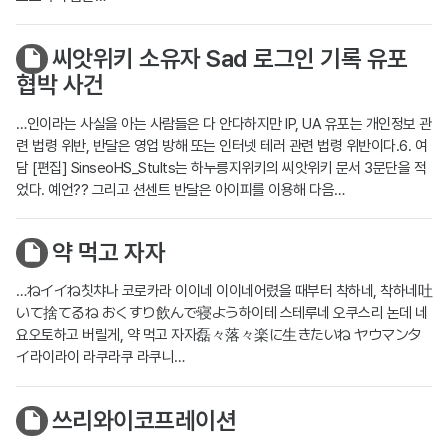
씨앗위키 소유자 Sad 로그인 기록 유포
협박 사건
…인이라는 사실을 아는 사람들은 다 안다하지만 IP, UA 유포는 개인정보 관
련 법령 위반, 반달은 영업 방해 또는 인터넷 테러 관련 법령 위반이다.6. 여
담 [편집] SinseoHS_Stults는 하누릉지위키의 씨앗위키 문서 3문단을 적
었다. 예언?? 그리고 션센트 반달은 아이피를 이용해 다음…
약 먹고 자자
…ねイイね칫챠나 코로카라 이이네 이이네어렸을 때부터 착하네, 착하네吐
いて捨てるね おくすり飲んで寝よう하이테 스테루네 오쿠스리 논데 네
요오토하고 버릴게, 약 먹고 자자磊々落々楽に生きたいね ヤウマンタ
イ라이라이 라쿠라쿠 라쿠니…
쓰리와이코프레이션