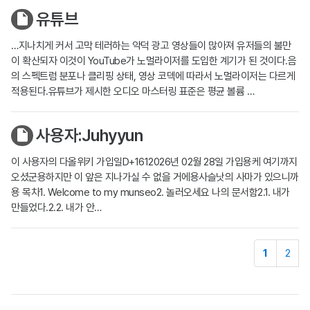
유튜브
…지나치게 커서 고막 테러하는 악덕 광고 영상들이 많아져 유저들의 불만
이 확산되자 이것이 YouTube가 노멀라이저를 도입한 계기가 된 것이다.음
의 스펙트럼 분포나 클리핑 상태, 영상 코덱에 따라서 노멀라이저는 다르게
적용된다.유튜브가 제시한 오디오 마스터링 표준은 평균 볼륨 …
사용자:Juhyyun
이 사용자의 다올위키 가입일D+1612026년 02월 28일 가입용케 여기까지
오셨군용하지만 이 앞은 지나가실 수 없을 거에용사슬낫의 사마가 있으니까
용 목차1. Welcome to my munseo2. 놀러오세요 나의 문서함2.1. 내가
만들었다.2.2. 내가 안…
1
2