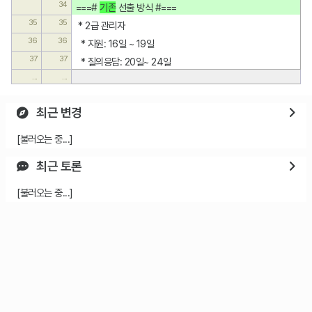
34
===# 
기존
 선출 방식 #===
35
35
 * 2급 관리자
36
36
  * 지원: 16일 ~ 19일
37
37
  * 질의응답: 20일~ 24일
...
...
최근 변경
[불러오는 중...]
최근 토론
[불러오는 중...]