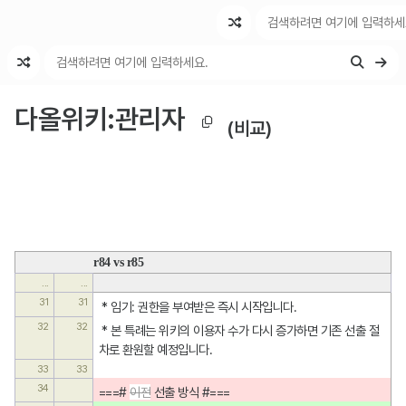
최근 변경
최근 토론
특수 기능
다올위키
:
관리자
(비교)
r84 vs r85
...
...
31
31
 * 임기: 권한을 부여받은 즉시 시작입니다.
32
32
 * 본 특례는 위키의 이용자 수가 다시 증가하면 기존 선출 절
차로 환원할 예정입니다.
33
33
34
===# 
이전
 선출 방식 #===