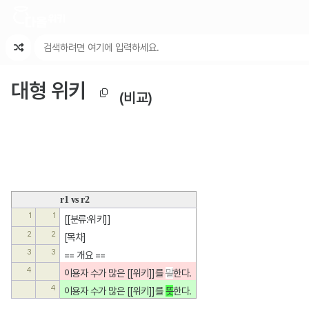
최근 변경
최근 토론
특수 기능
대형 위키
(비교)
r1 vs r2
1
1
[[분류:위키]]
2
2
[목차]
3
3
== 개요 ==
4
이용자 수가 많은 [[위키]]를 
말
한다.
4
이용자 수가 많은 [[위키]]를 
뜻
한다.