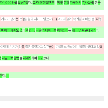
자
1,000명을
달성'''했
다. 
그 때 유행했던 프
나
펑도
함께
다루면서
'''(사실상)
한
국
상
거리가 생기
는 
것
.
]를 결국 지키고 말았다.
(...) 
의도치
않게
복귀를
해버린
셈.
다
행
리메이크
계획도
없
다
고
한다.
사진
하나하나를
이어붙이
는 
게 너무 짜증나서라
고.
이렇게
인기가
없
을 
줄은 몰랐다고 절규
하며 
로블록스 영상에만 집중하겠다고 말
했
용
채널으로
활동
을 
재개시
하며 
복귀
했다.
했
다.
--