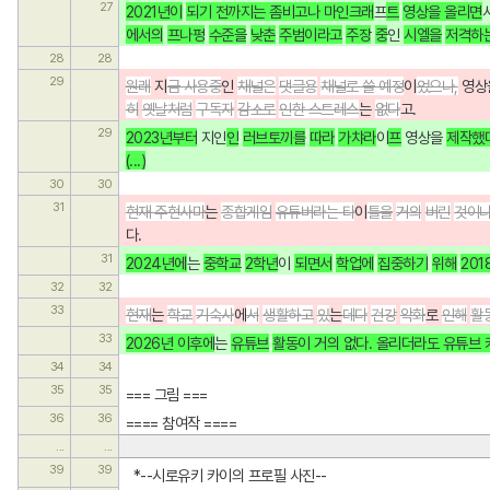
27
2021년이
되기 전까지는 좀비고나 마인크래
프
트
영상을 올리면
에서의
프나펑
수준을
낮춘
주범이라고
주장
중
인
시엘을
저격하
28
28
29
원래
 지
금 사용중
인
채널은
댓글용
채널로 쓸 예정
이
었으나,
 영상
히
옛날처럼
구독자
감소로
인한 스트레스
는 
없다
고.
29
2023년부터
 지
인
인
러브토끼를
따라
가챠라
이
프
 영상을 
제작했다
(...)
30
30
31
현재 주현사마
는 
종합게임
유튜버라는 타
이
틀을
거의
버린
것이
다.
31
2024년에
는 
중학교
2학년
이
되면서
학업에
집중하기
위해
20
32
32
33
현재
는 
학교
기숙사
에
서
생활하고
있
는
데다
건강
악화
로 
인해
활
33
2026년 이후에
는 
유튜브
활동이 거의 없다. 올리더라도 유튜브
34
34
35
35
=== 그림 ===
36
36
==== 참여작 ====
...
...
39
39
  *--시로유키 카이의 프로필 사진--