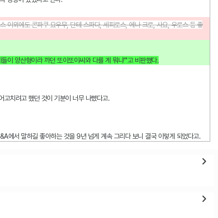
* 루네스 이외에도 콘파쿠 요우무, 단테 스파다, 세피로스, 에나 크로, 사요, 우로스 등 좋
기들이 양산형이라 까던 또이또이씨와 다를 게 뭐냐'''고 비판했다.
뜯어고치려고 했던 것이 기분이 너무 나빴다고.
&A에서 말하길 좋아하는 것을 9년 넘게 계속 그리다 보니 결국 이렇게 되었다고.