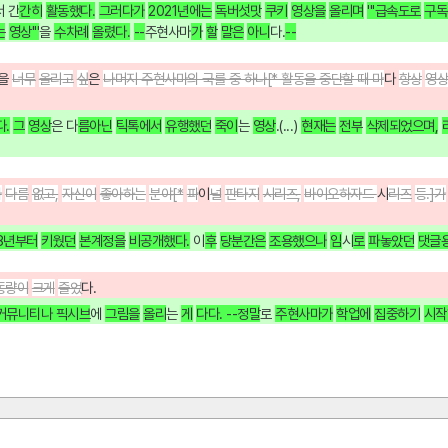
서 간
간히
활동했다.
그러다가
2021년에는
독버섯맛
쿠키
영상을
올리며
'''급속도로
구독
는
영상'''
을 
수차례
올렸다.
--
주현사마
가
할
말은
아니
다.
--
을 
너무
올리고
싶
은 
나머지 주현사마의 국룰 중 하나[* 활동을 중단할 때 마
다
항상
영
.
그
영상
은 
다
름아닌
틱톡에서
유행했던
죽이
는 
영상
.
(...) 
현재는
전부
삭제되었으며,
나
다름
없고,
자신이
좋아하는
분야[*
파
이
널
판타지
시리즈,
바이오하자드 
시
리즈
등.]가
18년부터
키웠던
본계정을
비공개했다.
이
후
당분간은
조용했으나
임
시
로
파놓았던
댓글
동량이
크게
줄었
다.
 커뮤니티나 픽시브
에
그림을
올리
는
게
다다. --정말
로 
주현사마가
학업에
집중하기
시작