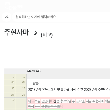
최근 변경
최근 토론
특수 기능
주현사마
(비교)
r44 vs r45
...
...
24
24
== 활동 ==
25
25
2018년에 유튜브에서 첫 활동을 시작, 이후 2023년에 주현사
26
26
27
위
프
로필
문단에
서 간
접적으로
알
수
있지만,
지금
주현사마
채
에서
취미
겸 활동하고 있
다.