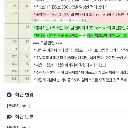
98
91
 *'''테트리스 DS로 300만점을 달성한 적이 있다.'''
99
 *좋아하는 캐릭터는 파이널 판타지 III 3D remake의 주인공
아하는 캐릭터의 대다수가 흰 머리다.]
92
 *좋아하는 캐릭터는 파이널 판타지 III 3D remake의 주인공
93
*브니브
사건 이후로 로블록스 
관련 
렉카 채널들에 대해 그리 좋게
100
94
=== 그림 관련 ===
101
95
 *그림은 어릴 때부터 많이 그렸으나, 제대로 그림을 그리기 시작
102
96
 *초등학교 4학년 때 미술학원에 다닌 적이 있다. 하지만 물감
103
97
 *처음 그렸던 그림은 파쇄기에 갈렸다고 한다.(...)
104
98
 *주현사마 본인은 이 그림체를 '''메이플스토리 그림체와 트릭컬 
105
99
 *그림체 개발에는 메이플스토리 일러스트를 모작했던 것[* 특히
최근 변경
[불러오는 중...]
최근 토론
[불러오는 중...]