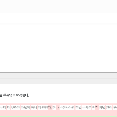
마로 활동명을 변경했다.
널보다
더
오래된
채널이
하나
더 있었
다. 
허
나
주현사마의
학업
문제로
인
한
채널
관리
부