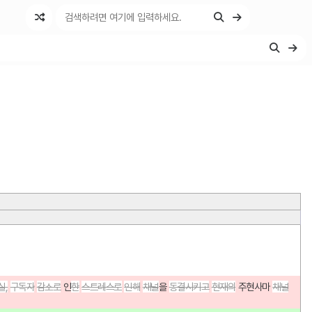
실,
구독자
감소로
인
한
스트레스로
인해
채널
을 
동결시키고
현재의
주현사마
채널