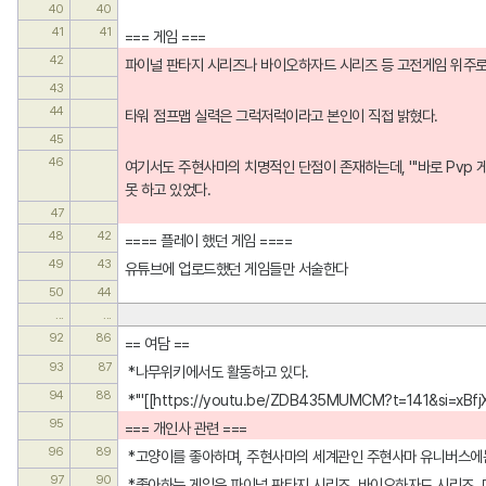
40
40
41
41
=== 게임 ===
42
파이널 판타지 시리즈나 바이오하자드 시리즈 등 고전게임 위주로
43
44
타워 점프맵 실력은 그럭저럭이라고 본인이 직접 밝혔다.
45
46
여기서도 주현사마의 치명적인 단점이 존재하는데, '''바로 Pvp 
못 하고 있었다.
47
48
42
==== 플레이 했던 게임 ====
49
43
유튜브에 업로드했던 게임들만 서술한다
50
44
...
...
92
86
== 여담 ==
93
87
 *나무위키에서도 활동하고 있다.
94
88
 *'''[[https://youtu.be/ZDB435MUMCM?t=141&si=
95
=== 개인사 관련 ===
96
89
 *고양이를 좋아하며, 주현사마의 세계관인 주현사마 유니버스에
97
90
 *좋아하는 게임은 파이널 판타지 시리즈, 바이오하자드 시리즈, 