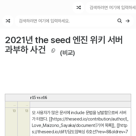
최근 변경
최근 토론
특수 기능
2021년 the seed 엔진 위키 서버
과부하 사건
(비교)
r15 vs r16
...
...
13
13
모 사용자가 많은 문서에 include 문법을 남발함으로써 서버
가 터졌다. [[https://theseed.io/contribution/author/I_
Love_Maizono_Sayaka/document|기여 목록]], [[http
s://theseed.io/diff/담도암복싱 6호선?rev=8&oldrev=7