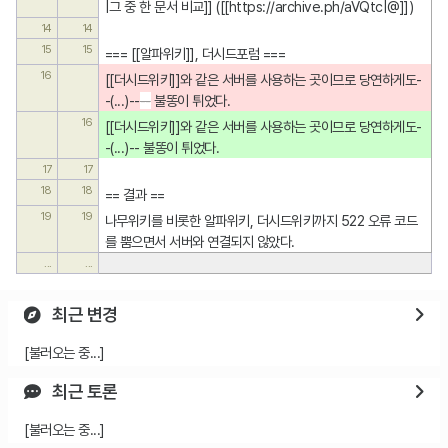
|그 중 한 문서 비교]] ([[https://archive.ph/aVQtc|@]])
14
14
15
15
=== [[알파위키]], 더시드포럼 ===
16
[[더시드위키]]와 같은 서버를 사용하는 곳이므로 당연하게도-
-(...)--
--
 불똥이 튀었다.
16
[[더시드위키]]와 같은 서버를 사용하는 곳이므로 당연하게도-
-(...)--
 불똥이 튀었다.
17
17
18
18
== 결과 ==
19
19
나무위키를 비롯한 알파위키, 더시드위키까지 522 오류 코드
를 뿜으면서 서버와 연결되지 않았다.
...
...
최근 변경
[불러오는 중...]
최근 토론
[불러오는 중...]