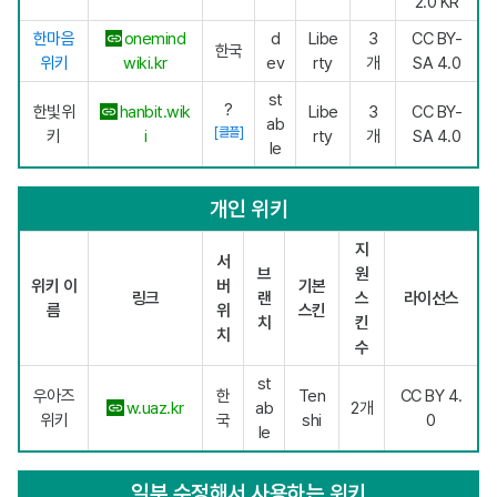
2.0 KR
한마음
onemind
d
Libe
3
CC BY-
한국
위키
wiki.kr
ev
rty
개
SA 4.0
st
?
한빛위
hanbit.wik
Libe
3
CC BY-
ab
[클플]
키
i
rty
개
SA 4.0
le
개인 위키
지
서
브
원
위키 이
버
기본
링크
랜
스
라이선스
름
위
스킨
치
킨
치
수
st
우아즈
한
Ten
CC BY 4.
w.uaz.kr
ab
2개
위키
국
shi
0
le
일부 수정해서 사용하는 위키