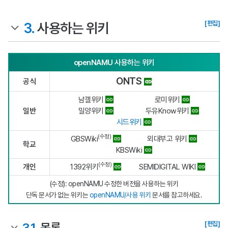
[편집]
3.
사용하는 위키
openNAMU
사용하는 위키
ONTS
공식
남갤위키
로미위키
일반
밀양위키
두유Know위키
시드위키
(수정)
GBSWiki
외대부고 위키
학교
KBSWiki
(수정)
개인
1392위키
SEMIDIGITAL WIKI
(수정): openNAMU 수정한 버전을 사용하는 위키
단독 문서가 없는 위키는
openNAMU/사용 위키
문서를 참고하세요.
[편집]
3.1.
목록