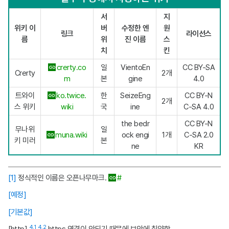
서
지
위키 이
버
수정한 엔
원
링크
라이선스
름
위
진 이름
스
치
킨
crerty.co
일
VientoEn
CC BY-SA
Crerty
2개
m
본
gine
4.0
트와이
ko.twice.
한
SeizeEng
CC BY-N
2개
스 위키
wiki
국
ine
C-SA 4.0
the bedr
CC BY-N
무나위
일
muna.wiki
ock engi
1개
C-SA 2.0
키 미러
본
ne
KR
[1]
정식적인 이름은 오픈나무마크.
#
[예정]
[기본값]
4.1
4.2