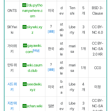
2du.pytho
d
Ten
5
BSD 3-
ONTS
nanywhere.c
미국
ev
shi
개
Clause
om
st
?
SKYwi
skywki.xy
Libe
3
CC BY-
ab
[클플]
ki
z
rty
개
NC 4.0
le
st
CC BY-
gayawiki.
가야위
mari
한국
ab
1개
NC-SA
[http]
키
sa
com
le
2.0 KR
st
?
만두위
wiki.caum
mari
ab
1개
CC0
[클플]
키
d.club
sa
le
b
시드위
seedwiki.
Libe
4
미국
et
미정
키
xyz
rty
개
a
CC BY-
지찬위
d
Libe
3
jichan.wiki
일본
NC-SA
키
ev
rty
개