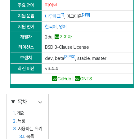
주요 언어
파이썬
[1]
[예정]
지원 문법
나무마크
, 마크다운
지원 언어
한국어
,
영어
개발자
2du,
기여자
라이선스
BSD 3-Clause License
[기본값]
브랜치
dev, beta
, stable, master
최신 버전
v3.4.4
GitHub
|
ONTS
목차
1
. 개요
2
. 특징
3
. 사용하는 위키
3.1
. 목록