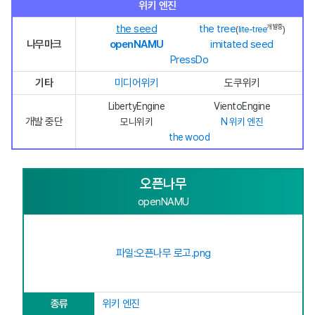
위키 엔진
the seed
the tree
개발중
(
lite-tree
)
나무마크
openNAMU
imitated seed
PressDo
기타
미디어위키
도쿠위키
LibertyEngine
VientoEngine
개발 중단
모니위키
N 위키 엔진
the wood
오픈나무
openNAMU
파일:오픈나무 로고.png
종류
위키 엔진