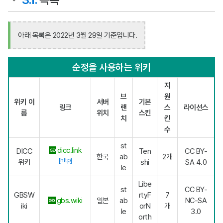
아래 목록은 2022년 3월 29일 기준입니다.
순정을 사용하는 위키
지
브
원
위키 이
서버
기본
링크
랜
스
라이선스
름
위치
스킨
치
킨
수
st
dicc.link
DICC
Ten
CC BY-
한국
ab
2개
[http]
위키
shi
SA 4.0
le
Libe
st
CC BY-
GBSW
rtyF
7
gbs.wiki
일본
ab
NC-SA
iki
orN
개
le
3.0
orth