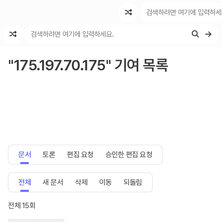
최근 변경
최근 토론
특수 기능
"175.197.70.175" 기여 목록
문서
토론
편집 요청
승인한 편집 요청
전체
새 문서
삭제
이동
되돌림
전체 15회