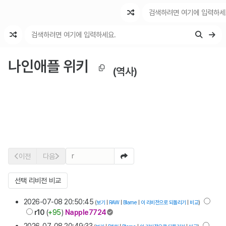
최근 변경
최근 토론
특수 기능
나인애플 위키
(역사)
r
이전
다음
선택 리비전 비교
2026-07-08 20:50:45
(
보기
|
RAW
|
Blame
|
이 리비전으로 되돌리기
|
비교
)
r10
(
+95
)
Napple7724
2026-07-08 20:49:33