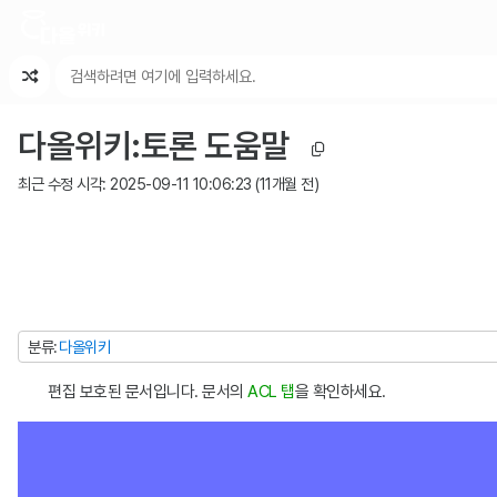
최근 변경
최근 토론
특수 기능
다올위키
:
토론 도움말
최근 수정 시각:
2025-09-11 10:06:23
(
11개월 전
)
분류
다올위키
편집 보호된 문서입니다. 문서의
ACL 탭
을 확인하세요.