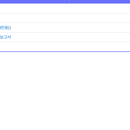
영진용)
)
 보고서