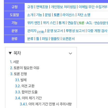
규정
규정
|
면책조항
|
개인정보 처리방침
|
이메일 무단 수집거부
도움말
소개
|
기능
|
문법
|
토론
|
라이선스
|
차단 소명
기능
위키 엔진
|
위키 스킨
|
통계
|
연습장
(
토론
·
ACL
·
연습장(운
운영
관리자
|
운영 보고서
|
투명성 보고서
|
다중 계정 검사
(
/선출
)
분류
분류
|
틀
|
파일
|
템플릿
|
보존문서
목차
1
. 서문
2
. 토론이 필요한 이유
3
. 토론 진행
3.1
. 발제
3.2
. 의견 교환
3.3
. 합의안 도출
3.4
. 이의 제기 기간
3.4.1
. 이의 제기 기간 진행 시 주의사항