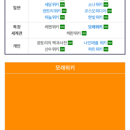
세담위키
소나위키
일반
엔트리위키
코스모피디아
하늘위키
한빛위키
특정
레젠위키
모래위키
세계관
케판위키
광토리의 백과사전
나인애플 위키
개인
산수위키
하트위키
모래위키