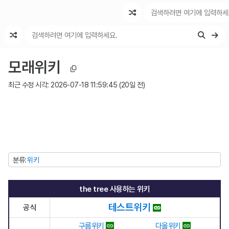
최근 변경
최근 토론
특수 기능
모래위키
최근 수정 시각:
2026-07-18 11:59:45
(
20일 전
)
분류
위키
the tree
사용하는 위키
테스트위키
공식
구름위키
다올위키