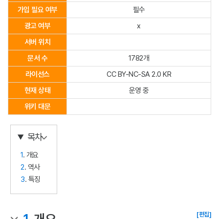
가입 필요 여부
필수
광고 여부
x
서버 위치
문서 수
1782개
라이선스
CC BY-NC-SA 2.0 KR
현재 상태
운영 중
위키 대문
목차
1
. 개요
2
. 역사
3
. 특징
[편집]