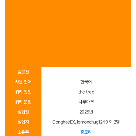
슬로건
사용 언어
한국어
위키 엔진
the tree
위키 문법
나무마크
설립일
2025년
설립자
DonghaeEX, lemonchug1240 외 2명
소유주
광토리