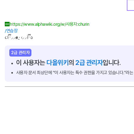
https://www.alphawiki.org/w/사용자:churin
/연습장
૮꒰ྀི⸝⸝ɞ̴̶̷ ·̫ ‹⸝⸝꒱ྀིა
2급 관리자
이 사용자는
다올위키
의
2급 관리자
입니다.
사용자 문서 최상단에 "이 사용자는 특수 권한을 가지고 있습니다."라는