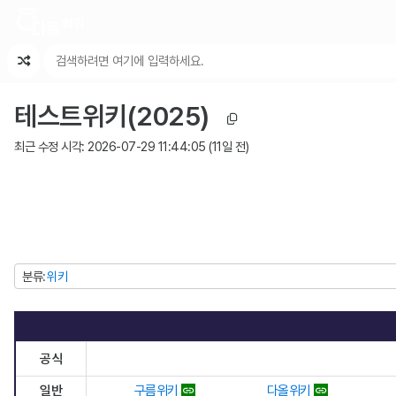
최근 변경
최근 토론
특수 기능
테스트위키(2025)
최근 수정 시각:
2026-07-29 11:44:05
(
11일 전
)
분류
위키
공식
일반
구름위키
다올위키