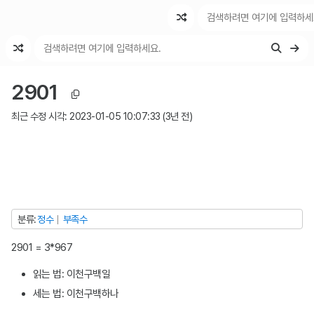
최근 변경
최근 토론
특수 기능
2901
최근 수정 시각:
2023-01-05 10:07:33
(
3년 전
)
분류
정수
부족수
2901 = 3*967
읽는 법: 이천구백일
세는 법: 이천구백하나