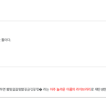
 툴이다.
고 하면 뢣돶긡긣돶맳깋귽긳깋깏� 라는
아주 놀라운 이름의 라이브러리
로 재탄생한