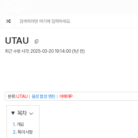
최근 변경
최근 토론
특수 기능
UTAU
최근 수정 시각:
2025-03-20 19:14:00
(
1년 전
)
분류
UTAU
음성 합성 엔진
아메야P
목차
1
. 개요
2
. 특이사항