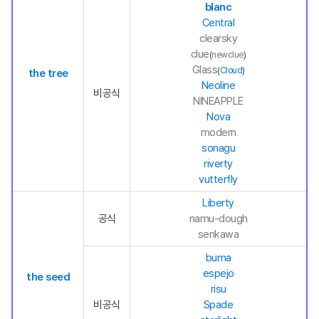
blanc
Central
clearsky
clue
(
newclue
)
Glass
(
Cloud
)
the tree
Neoline
비공식
NINEAPPLE
Nova
modern
sonagu
riverty
vutterfly
Liberty
공식
namu-dough
senkawa
buma
espejo
the seed
risu
비공식
Spade