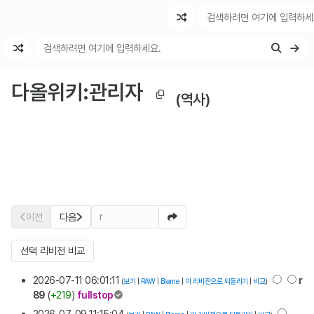
최근 변경
최근 토론
특수 기능
다올위키
:
관리자
(역사)
r
이전
다음
선택 리비전 비교
2026-07-11 06:01:11
r
(
보기
|
RAW
|
Blame
|
이 리비전으로 되돌리기
|
비교
)
89
(
+219
)
fullstop
2026-07-09 11:15:04