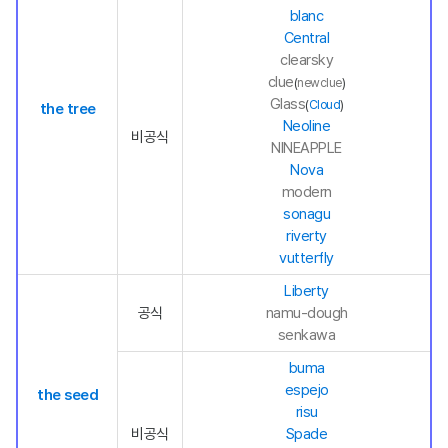
blanc
Central
clearsky
clue
(
newclue
)
Glass
(
Cloud
)
the tree
Neoline
비공식
NINEAPPLE
Nova
modern
sonagu
riverty
vutterfly
Liberty
공식
namu-dough
senkawa
buma
espejo
the seed
risu
비공식
Spade