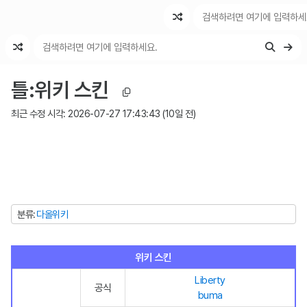
최근 변경
최근 토론
특수 기능
틀
:
위키 스킨
최근 수정 시각:
2026-07-27 17:43:43
(
10일 전
)
분류
다올위키
위키 스킨
Liberty
공식
buma